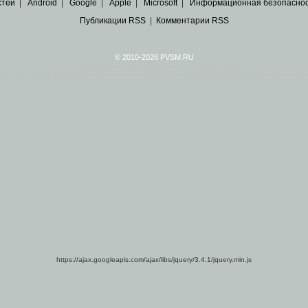
стей
|
Android
|
Google
|
Apple
|
Microsoft
|
Информационная безопасно
Публикации RSS
|
Комментарии RSS
© 2010-2026 PVSM.RU
Все права на материалы принадлежат их авторам.
сайта являются
архивные копии материалов
по ИТ тематике Рунета, взятые
из открытых и 
https://ajax.googleapis.com/ajax/libs/jquery/3.4.1/jquery.min.js