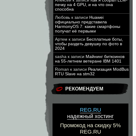
Алексей
к записи
Как я собрал LLM-
печку на 4 GPU, и на что она
способна
Любовь
к записи
Huawei
официально представила
HarmonyOS 7: какие смартфоны
получат её первыми
Артем
к записи
Бесплатные боты,
чтобы раздеть девушку по фото в
2024
sasha
к записи
Майнинг биткоинов
на 55-летнем ветеране IBM 1401
Roman
к записи
Реализация ModBus
RTU Slave на stm32
РЕКОМЕНДУЕМ
REG.RU
надежный хостинг
Промокод на скидку 5%
REG.RU