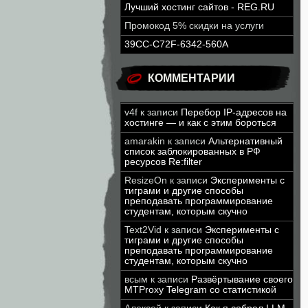
Лучший хостинг сайтов - REG.RU
Промокод 5% скидки на услуги
39CC-C72F-6342-560A
КОММЕНТАРИИ
v4f
к записи
Перебор IP-адресов на
хостинге — и как с этим бороться
amarakin
к записи
Альтернативный
список заблокированных в РФ
ресурсов Re:filter
ResizeOn
к записи
Эксперименты с
тиграми и другие способы
преподавать программирование
студентам, которым скучно
Text2Vid
к записи
Эксперименты с
тиграми и другие способы
преподавать программирование
студентам, которым скучно
всым
к записи
Развёртывание своего
MTProxy Telegram со статистикой