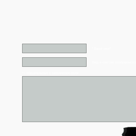
* Ваше имя*
Ваш e-mail (не отображаетс
* - обязательные к заполнению поля