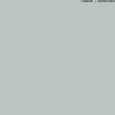
Главная
|
Архив ново
Основными материалами 