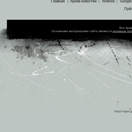
Главная
|
Архив новостей
|
Android
|
Google
Пуб
Все пра
Основными материалами сайта являются
архивные ко
https://ajax.