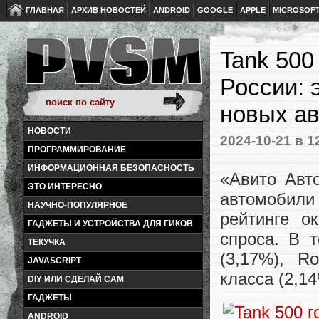
ГЛАВНАЯ
АРХИВ НОВОСТЕЙ
ANDROID
GOOGLE
APPLE
MICROSOF
Tank 500
России: 
новых ав
НОВОСТИ
2024-10-21
в 1
ПРОГРАММИРОВАНИЕ
ИНФОРМАЦИОННАЯ БЕЗОПАСНОСТЬ
«Авито Авт
ЭТО ИНТЕРЕСНО
автомобили
НАУЧНО-ПОПУЛЯРНОЕ
рейтинге о
ГАДЖЕТЫ И УСТРОЙСТВА ДЛЯ ГИКОВ
спроса. В т
ТЕКУЧКА
(3,17%), R
JAVASCRIPT
класса (2,14
DIY ИЛИ СДЕЛАЙ САМ
ГАДЖЕТЫ
ANDROID