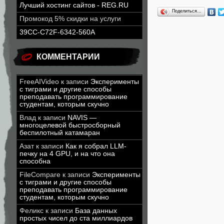
Лучший хостинг сайтов - REG.RU
Поделиться…
Промокод 5% скидки на услуги
39CC-C72F-6342-560A
КОММЕНТАРИИ
FreeAIVideo
к записи
Эксперименты
с тиграми и другие способы
преподавать программирование
студентам, которым скучно
Влад
к записи
NAVIS —
многоцелевой быстросборный
беспилотный катамаран
Азат
к записи
Как я собрал LLM-
печку на 4 GPU, и на что она
способна
FileCompare
к записи
Эксперименты
с тиграми и другие способы
преподавать программирование
студентам, которым скучно
Феликс
к записи
База данных
простых чисел до ста миллиардов