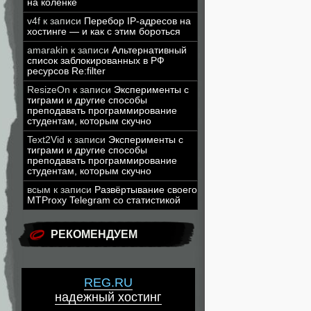
на коленке
v4f
к записи
Перебор IP-адресов на
хостинге — и как с этим бороться
amarakin
к записи
Альтернативный
список заблокированных в РФ
ресурсов Re:filter
ResizeOn
к записи
Эксперименты с
тиграми и другие способы
преподавать программирование
студентам, которым скучно
Text2Vid
к записи
Эксперименты с
тиграми и другие способы
преподавать программирование
студентам, которым скучно
всым
к записи
Развёртывание своего
MTProxy Telegram со статистикой
РЕКОМЕНДУЕМ
REG.RU
надежный хостинг