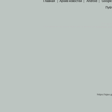
Главная
|
Архив новостей
|
Android
|
Google
Пуб
Все пра
Основными материалами сайта являются
архивные ко
https://ajax.