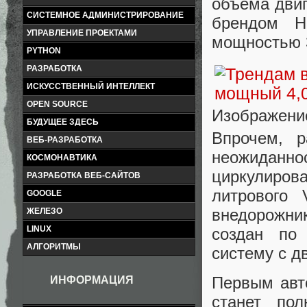
объема двиг
СИСТЕМНОЕ АДМИНИСТРИРОВАНИЕ
брендом H
УПРАВЛЕНИЕ ПРОЕКТАМИ
мощностью 3
PYTHON
РАЗРАБОТКА
ИСКУССТВЕННЫЙ ИНТЕЛЛЕКТ
OPEN SOURCE
Изображение
БУДУЩЕЕ ЗДЕСЬ
Впрочем, р
ВЕБ-РАЗРАБОТКА
неожиданно
КОСМОНАВТИКА
циркулиров
РАЗРАБОТКА ВЕБ-САЙТОВ
литрового 
GOOGLE
внедорожник
ЖЕЛЕЗО
LINUX
создан по
АЛГОРИТМЫ
систему с д
Первым авт
ИНФОРМАЦИЯ
станет по