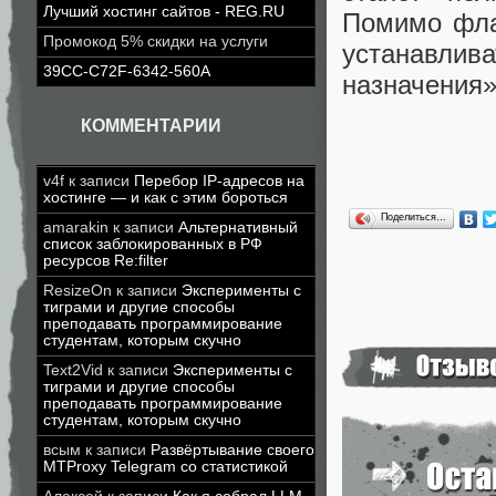
Лучший хостинг сайтов - REG.RU
Помимо фла
Промокод 5% скидки на услуги
устанавли
39CC-C72F-6342-560A
назначения»
КОММЕНТАРИИ
v4f
к записи
Перебор IP-адресов на
хостинге — и как с этим бороться
Поделиться…
amarakin
к записи
Альтернативный
список заблокированных в РФ
ресурсов Re:filter
ResizeOn
к записи
Эксперименты с
тиграми и другие способы
преподавать программирование
студентам, которым скучно
Text2Vid
к записи
Эксперименты с
тиграми и другие способы
преподавать программирование
студентам, которым скучно
всым
к записи
Развёртывание своего
MTProxy Telegram со статистикой