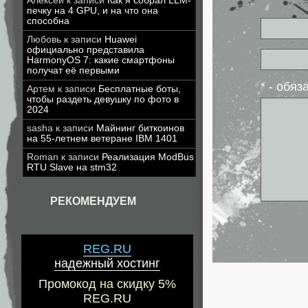
Алексей
к записи
Как я собрал LLM-
печку на 4 GPU, и на что она
способна
Любовь
к записи
Huawei
официально представила
HarmonyOS 7: какие смартфоны
получат её первыми
* - обя
Артем
к записи
Бесплатные боты,
чтобы раздеть девушку по фото в
2024
sasha
к записи
Майнинг биткоинов
на 55-летнем ветеране IBM 1401
Roman
к записи
Реализация ModBus
RTU Slave на stm32
РЕКОМЕНДУЕМ
REG.RU
надежный хостинг
Промокод на скидку 5%
REG.RU