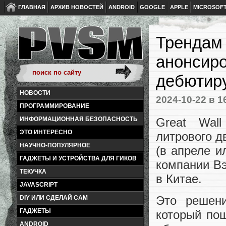
ГЛАВНАЯ
АРХИВ НОВОСТЕЙ
ANDROID
GOOGLE
APPLE
MICROSOF
Трендам 
анонсиро
дебютиру
НОВОСТИ
2024-10-22
в 1
ПРОГРАММИРОВАНИЕ
Great Wal
ИНФОРМАЦИОННАЯ БЕЗОПАСНОСТЬ
ЭТО ИНТЕРЕСНО
литрового д
НАУЧНО-ПОПУЛЯРНОЕ
(в апреле и
ГАДЖЕТЫ И УСТРОЙСТВА ДЛЯ ГИКОВ
компании В
ТЕКУЧКА
в Китае.
JAVASCRIPT
Это решени
DIY ИЛИ СДЕЛАЙ САМ
ГАДЖЕТЫ
который по
ANDROID