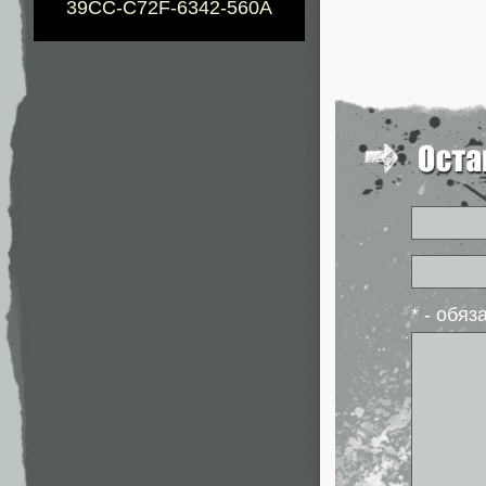
39CC-C72F-6342-560A
* - обя