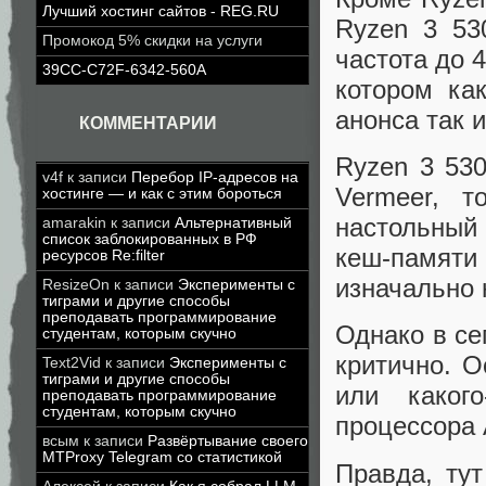
Лучший хостинг сайтов - REG.RU
Ryzen 3 53
Промокод 5% скидки на услуги
частота до 
39CC-C72F-6342-560A
котором ка
анонса так 
КОММЕНТАРИИ
Ryzen 3 53
v4f
к записи
Перебор IP-адресов на
Vermeer, 
хостинге — и как с этим бороться
настольный
amarakin
к записи
Альтернативный
список заблокированных в РФ
кеш-памяти
ресурсов Re:filter
изначально
ResizeOn
к записи
Эксперименты с
тиграми и другие способы
преподавать программирование
Однако в се
студентам, которым скучно
критично. О
Text2Vid
к записи
Эксперименты с
тиграми и другие способы
или какого
преподавать программирование
студентам, которым скучно
процессора 
всым
к записи
Развёртывание своего
MTProxy Telegram со статистикой
Правда, тут