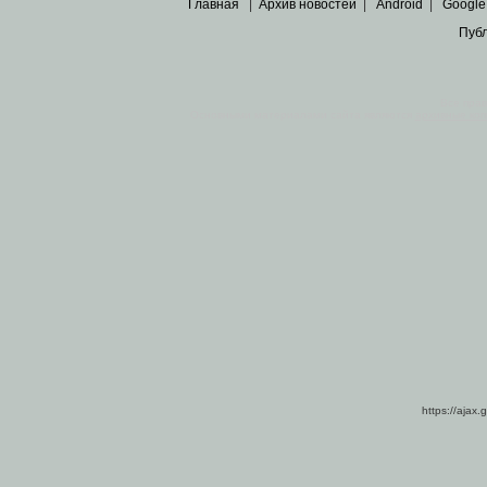
Главная
|
Архив новостей
|
Android
|
Google
Пуб
Все пра
Основными материалами сайта являются
архивные ко
https://ajax.