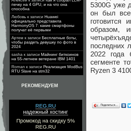
Алексей
к записи
Как я собрал LLM-
5300G уже д
печку на 4 GPU, и на что она
способна
он был все
Любовь
к записи
Huawei
готовится 
официально представила
HarmonyOS 7: какие смартфоны
образом, 
получат её первыми
четырёхъя
Артем
к записи
Бесплатные боты,
чтобы раздеть девушку по фото в
последних л
2024
2022 года 
sasha
к записи
Майнинг биткоинов
на 55-летнем ветеране IBM 1401
сегменте т
Roman
к записи
Реализация ModBus
Ryzen 3 410
RTU Slave на stm32
РЕКОМЕНДУЕМ
REG.RU
Поделиться…
надежный хостинг
Промокод на скидку 5%
REG.RU