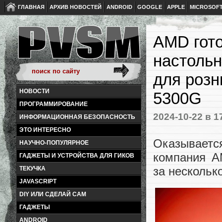
ГЛАВНАЯ
АРХИВ НОВОСТЕЙ
ANDROID
GOOGLE
APPLE
MICROSOF
AMD гото
настоль
для розн
НОВОСТИ
5300G
ПРОГРАММИРОВАНИЕ
2024-10-22
в 1
ИНФОРМАЦИОННАЯ БЕЗОПАСНОСТЬ
ЭТО ИНТЕРЕСНО
Оказывает
НАУЧНО-ПОПУЛЯРНОЕ
компания A
ГАДЖЕТЫ И УСТРОЙСТВА ДЛЯ ГИКОВ
за нескольк
ТЕКУЧКА
JAVASCRIPT
DIY ИЛИ СДЕЛАЙ САМ
ГАДЖЕТЫ
ANDROID