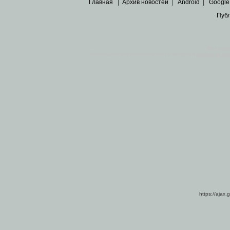
Главная
|
Архив новостей
|
Android
|
Google
Пуб
Все пра
Основными материалами сайта являются
архивные ко
https://ajax.