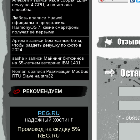
Алексей
к записи
Как я собрал LLM-
печку на 4 GPU, и на что она
способна
Любовь
к записи
Huawei
официально представила
HarmonyOS 7: какие смартфоны
получат её первыми
Артем
к записи
Бесплатные боты,
чтобы раздеть девушку по фото в
2024
sasha
к записи
Майнинг биткоинов
на 55-летнем ветеране IBM 1401
Roman
к записи
Реализация ModBus
RTU Slave на stm32
РЕКОМЕНДУЕМ
REG.RU
* - обя
надежный хостинг
Промокод на скидку 5%
REG.RU