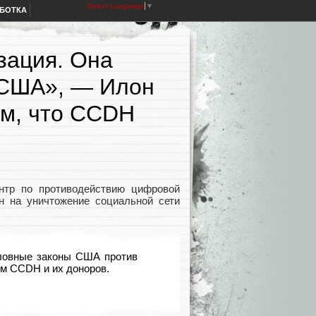
Select Language
▼
АБОТКА
зация. Она
 США», — Илон
ом, что CCDH
нтр по противодействию цифровой
оен на уничтожение социальной сети
ловные законы США против
ем CCDH и их доноров.