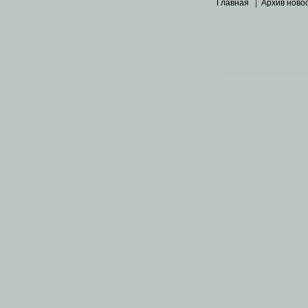
Главная
|
Архив ново
Основными материалами 