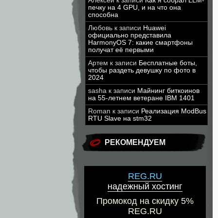
Алексей
к записи
Как я собрал LLM-
печку на 4 GPU, и на что она
способна
Любовь
к записи
Huawei
официально представила
HarmonyOS 7: какие смартфоны
получат её первыми
Артем
к записи
Бесплатные боты,
чтобы раздеть девушку по фото в
2024
sasha
к записи
Майнинг биткоинов
на 55-летнем ветеране IBM 1401
Roman
к записи
Реализация ModBus
RTU Slave на stm32
РЕКОМЕНДУЕМ
REG.RU
надежный хостинг
Промокод на скидку 5%
REG.RU