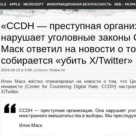
GLE
APPLE
MICROSOFT
ИНФОРМАЦИОННАЯ БЕЗОПАСНОСТЬ
ВЕБ – РАЗР
«CCDH — преступная органи
нарушает уголовные законы
Маск ответил на новости о т
собирается «убить X/Twitter»
2024-10-23
в 3:06
, рубрики:
Новости
Илон Маск жёстко отреагировал на новости о том, что Це
ненависти (Center for Countering Digital Hate, CCDH) настр
X/Twitter.
CCDH — преступная организация. Она нарушает уго
иностранного вмешательства в выборы. Мы преследу
Илон Маск