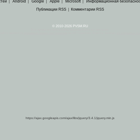
стей
|
Android
|
Google
|
Apple
|
Microsoft
|
Информационная безопасно
Публикации RSS
|
Комментарии RSS
© 2010-2026 PVSM.RU
Все права на материалы принадлежат их авторам.
сайта являются
архивные копии материалов
по ИТ тематике Рунета, взятые
из открытых и 
https://ajax.googleapis.com/ajax/libs/jquery/3.4.1/jquery.min.js