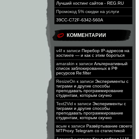
Лучший хостинг сайтов - REG.RU
Промокод 5% скидки на услуги
39CC-C72F-6342-560A
КОММЕНТАРИИ
v4f
к записи
Перебор IP-адресов на
хостинге — и как с этим бороться
amarakin
к записи
Альтернативный
список заблокированных в РФ
ресурсов Re:filter
ResizeOn
к записи
Эксперименты с
тиграми и другие способы
преподавать программирование
студентам, которым скучно
Text2Vid
к записи
Эксперименты с
тиграми и другие способы
преподавать программирование
студентам, которым скучно
всым
к записи
Развёртывание своего
MTProxy Telegram со статистикой