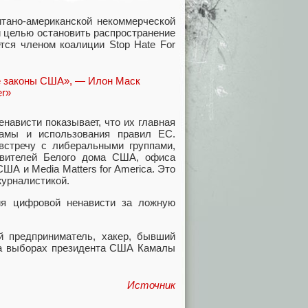
итано-американской некоммерческой
й целью остановить распространение
тся членом коалиции Stop Hate For
нависти показывает, что их главная
ламы и использования правил ЕС.
встречу с либеральными группами,
вителей Белого дома США, офиса
А и Media Matters for America. Это
урналистикой.
ия цифровой ненависти за ложную
й предприниматель, хакер, бывший
 на выборах президента США Камалы
Источник