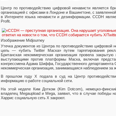
Центр по противодействию цифровой ненависти является бр
организацией с офисами в Лондоне и Вашингтоне, с заявленно
в Интернете языка ненависти и дезинформации. CCDH являе
Profit.
Изображение Midjourney
Утечка документов из Центра по противодействию цифровой не
цель — «убить Twitter Маска» путем таргетирования рек
Британская некоммерческая организация провела закрытую 
выступающими против платформы Маска, включая предста
конгрессмена Адама Шиффа, Государственного департамента СШ
некоммерческая организация, занимающаяся наблюдением за ж
В прошлом году X подала в суд на Центр противодейств
информацию о работе социальной сети.
На этой неделе Ким Дотком (Kim Dotcom), немецко-фински
владелец Megaupload и Mega, заявил, что в случае победы
Харрис социальную сеть X закроют.