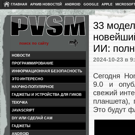
ГЛАВНАЯ
АРХИВ НОВОСТЕЙ
ANDROID
GOOGLE
APPLE
MICROSOF
33 модел
новейший
ИИ: пол
НОВОСТИ
2024-10-23
в 9
ПРОГРАММИРОВАНИЕ
ИНФОРМАЦИОННАЯ БЕЗОПАСНОСТЬ
Сегодня Ho
ЭТО ИНТЕРЕСНО
9.0 и опуб
НАУЧНО-ПОПУЛЯРНОЕ
свежий инте
ГАДЖЕТЫ И УСТРОЙСТВА ДЛЯ ГИКОВ
планшета), 
ТЕКУЧКА
Это будут ф
JAVASCRIPT
DIY ИЛИ СДЕЛАЙ САМ
ГАДЖЕТЫ
ANDROID