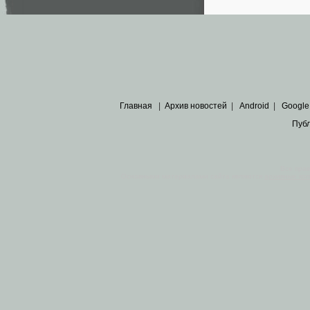
Главная
|
Архив новостей
|
Android
|
Google
Пуб
Все пра
Основными материалами сайта являются
архивные ко