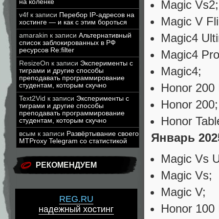
Magic Vs2;
на коленке
v4f
к записи
Перебор IP-адресов на
Magic V Fli
хостинге — и как с этим бороться
Magic4 Ulti
amarakin
к записи
Альтернативный
список заблокированных в РФ
ресурсов Re:filter
Magic4 Pro
ResizeOn
к записи
Эксперименты с
Magic4;
тиграми и другие способы
преподавать программирование
Honor 200 
студентам, которым скучно
Text2Vid
к записи
Эксперименты с
Honor 200;
тиграми и другие способы
преподавать программирование
Honor Tabl
студентам, которым скучно
всым
к записи
Развёртывание своего
Январь 202
MTProxy Telegram со статистикой
Magic Vs Ul
РЕКОМЕНДУЕМ
Magic Vs;
Magic V;
REG.RU
Honor 100 
надежный хостинг