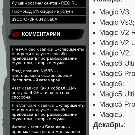
Лучший хостинг сайтов - REG.RU
Magic V3;
Промокод 5% скидки на услуги
39CC-C72F-6342-560A
Magic Vs3;
Magic V2 
КОММЕНТАРИИ
Magic V2 Ul
FreeAIVideo
к записи
Эксперименты
Magic V2;
с тиграми и другие способы
преподавать программирование
Magic6 Ulti
студентам, которым скучно
Влад
к записи
NAVIS —
Magic6 Pro
многоцелевой быстросборный
беспилотный катамаран
Magic6;
Азат
к записи
Как я собрал LLM-
Magic5 Ulti
печку на 4 GPU, и на что она
способна
Magic5 Pro
FileCompare
к записи
Эксперименты
с тиграми и другие способы
Magic5.
преподавать программирование
студентам, которым скучно
Декабрь
:
Феликс
к записи
База данных
простых чисел до ста миллиардов