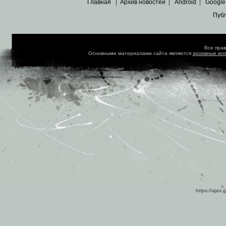
Главная
|
Архив новостей
|
Android
|
Google
Пуб
Все пра
Основными материалами сайта являются
архивные ко
https://ajax.