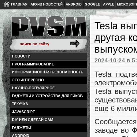
ГЛАВНАЯ
АРХИВ НОВОСТЕЙ
ANDROID
GOOGLE
APPLE
MICROSOF
Tesla вы
другая к
выпуском
НОВОСТИ
2024-10-24
в 5
ПРОГРАММИРОВАНИЕ
Tesla подт
ИНФОРМАЦИОННАЯ БЕЗОПАСНОСТЬ
ЭТО ИНТЕРЕСНО
электромоб
НАУЧНО-ПОПУЛЯРНОЕ
Tesla выпу
ГАДЖЕТЫ И УСТРОЙСТВА ДЛЯ ГИКОВ
существова
ТЕКУЧКА
еще 6 милл
JAVASCRIPT
Сообщается
DIY ИЛИ СДЕЛАЙ САМ
ГАДЖЕТЫ
заводе во Ф
ANDROID