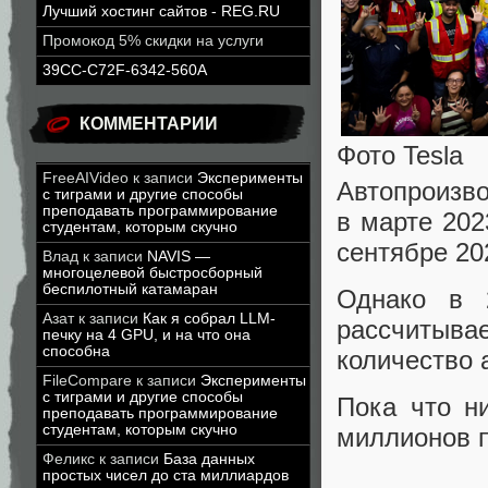
Лучший хостинг сайтов - REG.RU
Промокод 5% скидки на услуги
39CC-C72F-6342-560A
КОММЕНТАРИИ
Фото Tesla
FreeAIVideo
к записи
Эксперименты
Автопроизв
с тиграми и другие способы
преподавать программирование
в марте 202
студентам, которым скучно
сентябре 20
Влад
к записи
NAVIS —
многоцелевой быстросборный
беспилотный катамаран
Однако в 2
Азат
к записи
Как я собрал LLM-
рассчитыва
печку на 4 GPU, и на что она
способна
количество 
FileCompare
к записи
Эксперименты
с тиграми и другие способы
Пока что н
преподавать программирование
студентам, которым скучно
миллионов п
Феликс
к записи
База данных
простых чисел до ста миллиардов