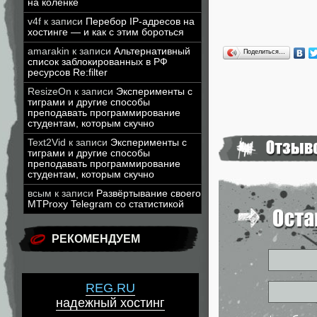
на коленке
v4f
к записи
Перебор IP-адресов на
хостинге — и как с этим бороться
amarakin
к записи
Альтернативный
Поделиться…
список заблокированных в РФ
ресурсов Re:filter
ResizeOn
к записи
Эксперименты с
тиграми и другие способы
преподавать программирование
студентам, которым скучно
Text2Vid
к записи
Эксперименты с
тиграми и другие способы
преподавать программирование
студентам, которым скучно
всым
к записи
Развёртывание своего
MTProxy Telegram со статистикой
РЕКОМЕНДУЕМ
REG.RU
надежный хостинг