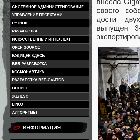
внесла Giga
СИСТЕМНОЕ АДМИНИСТРИРОВАНИЕ
своего соб
УПРАВЛЕНИЕ ПРОЕКТАМИ
достиг дву
PYTHON
выпущен 3
РАЗРАБОТКА
экспортиров
ИСКУССТВЕННЫЙ ИНТЕЛЛЕКТ
OPEN SOURCE
БУДУЩЕЕ ЗДЕСЬ
ВЕБ-РАЗРАБОТКА
КОСМОНАВТИКА
РАЗРАБОТКА ВЕБ-САЙТОВ
GOOGLE
ЖЕЛЕЗО
LINUX
АЛГОРИТМЫ
ИНФОРМАЦИЯ