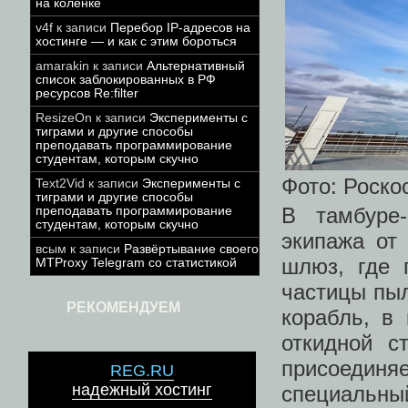
на коленке
v4f
к записи
Перебор IP-адресов на
хостинге — и как с этим бороться
amarakin
к записи
Альтернативный
список заблокированных в РФ
ресурсов Re:filter
ResizeOn
к записи
Эксперименты с
тиграми и другие способы
преподавать программирование
студентам, которым скучно
Фото: Роско
Text2Vid
к записи
Эксперименты с
тиграми и другие способы
В тамбуре-
преподавать программирование
студентам, которым скучно
экипажа от
всым
к записи
Развёртывание своего
шлюз, где 
MTProxy Telegram со статистикой
частицы пыл
РЕКОМЕНДУЕМ
корабль, в
откидной с
присоединяе
REG.RU
надежный хостинг
специальный