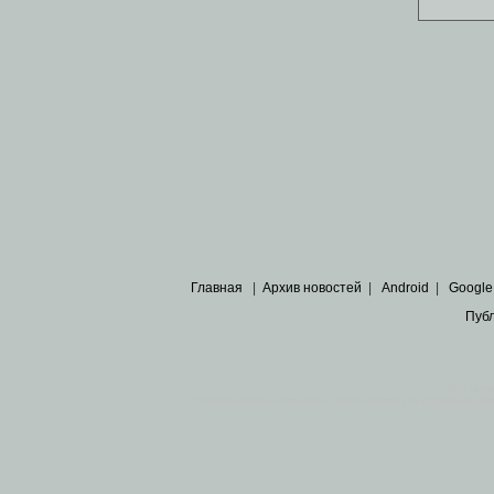
Главная
|
Архив новостей
|
Android
|
Google
Пуб
Все пра
Основными материалами сайта являются
архивные ко