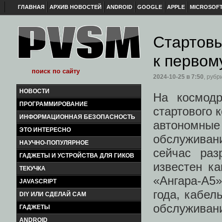
ГЛАВНАЯ
АРХИВ НОВОСТЕЙ
ANDROID
GOOGLE
APPLE
MICROSOF
Стартовы
к первом
2024-10-25
в 7:50
, рубр
НОВОСТИ
На космодр
ПРОГРАММИРОВАНИЕ
стартового 
ИНФОРМАЦИОННАЯ БЕЗОПАСНОСТЬ
автономны
ЭТО ИНТЕРЕСНО
обслуживан
НАУЧНО-ПОПУЛЯРНОЕ
сейчас раз
ГАДЖЕТЫ И УСТРОЙСТВА ДЛЯ ГИКОВ
известен ка
ТЕКУЧКА
«Ангара-А5»
JAVASCRIPT
года, кабе
DIY ИЛИ СДЕЛАЙ САМ
обслуживани
ГАДЖЕТЫ
ANDROID