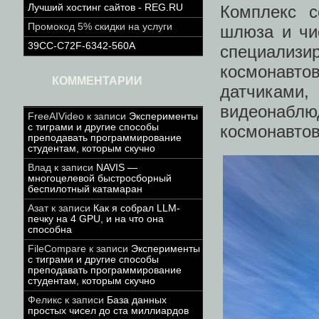
Комплекс с
Лучший хостинг сайтов - REG.RU
Промокод 5% скидки на услуги
шлюза и чи
39CC-C72F-6342-560A
специализ
космонавто
КОММЕНТАРИИ
датчиками,
видеонабл
FreeAIVideo
к записи
Эксперименты
космонавтов
с тиграми и другие способы
преподавать программирование
студентам, которым скучно
Влад
к записи
NAVIS —
многоцелевой быстросборный
беспилотный катамаран
Азат
к записи
Как я собрал LLM-
печку на 4 GPU, и на что она
способна
FileCompare
к записи
Эксперименты
с тиграми и другие способы
преподавать программирование
студентам, которым скучно
Феликс
к записи
База данных
простых чисел до ста миллиардов