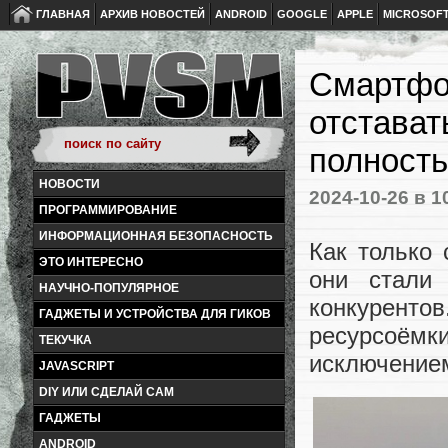
ГЛАВНАЯ
АРХИВ НОВОСТЕЙ
ANDROID
GOOGLE
APPLE
MICROSOF
Смартфон
отстават
полность
НОВОСТИ
2024-10-26
в 1
ПРОГРАММИРОВАНИЕ
ИНФОРМАЦИОННАЯ БЕЗОПАСНОСТЬ
Как только
ЭТО ИНТЕРЕСНО
они стали 
НАУЧНО-ПОПУЛЯРНОЕ
конкурент
ГАДЖЕТЫ И УСТРОЙСТВА ДЛЯ ГИКОВ
ресурсоёмки
ТЕКУЧКА
исключением
JAVASCRIPT
DIY ИЛИ СДЕЛАЙ САМ
ГАДЖЕТЫ
ANDROID