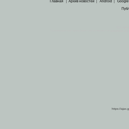
Главная
|
Архив новостей
|
Android
|
Google
Пуб
Все пра
Основными материалами сайта являются
архивные ко
https://ajax.