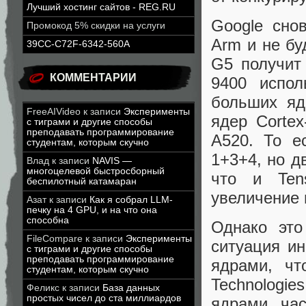
Лучший хостинг сайтов - REG.RU
Google сно
Промокод 5% скидки на услуги
Arm и не бу
39CC-C72F-6342-560A
G5 получит 
КОММЕНТАРИИ
9400 испол
больших яд
FreeAIVideo
к записи
Эксперименты
ядер Corte
с тиграми и другие способы
преподавать программирование
A520. То е
студентам, которым скучно
1+3+4, но д
Влад
к записи
NAVIS —
многоцелевой быстросборный
что и Ten
беспилотный катамаран
увеличение 
Азат
к записи
Как я собрал LLM-
печку на 4 GPU, и на что она
способна
Однако это
FileCompare
к записи
Эксперименты
ситуация ин
с тиграми и другие способы
преподавать программирование
ядрами, чт
студентам, которым скучно
Technologi
Феликс
к записи
База данных
простых чисел до ста миллиардов
ядрами, час