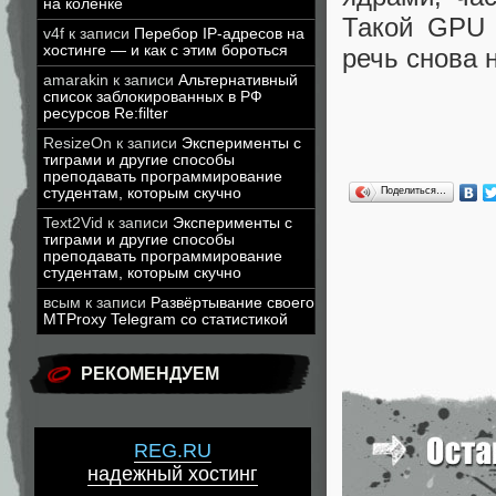
на коленке
Такой GPU 
v4f
к записи
Перебор IP-адресов на
хостинге — и как с этим бороться
речь снова
amarakin
к записи
Альтернативный
список заблокированных в РФ
ресурсов Re:filter
ResizeOn
к записи
Эксперименты с
тиграми и другие способы
преподавать программирование
студентам, которым скучно
Поделиться…
Text2Vid
к записи
Эксперименты с
тиграми и другие способы
преподавать программирование
студентам, которым скучно
всым
к записи
Развёртывание своего
MTProxy Telegram со статистикой
РЕКОМЕНДУЕМ
REG.RU
надежный хостинг