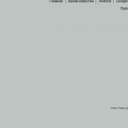
Главная
|
Архив новостей
|
Android
|
Google
Пуб
Все пра
Основными материалами сайта являются
архивные ко
https://ajax.