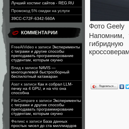
Лучший хостинг сайтов - REG.RU
Промокод 5% скидки на услуги
39CC-C72F-6342-560A
Фото Geely
КОММЕНТАРИИ
Напомним, 
гибридную 
FreeAIVideo
к записи
Эксперименты
кроссоверам
с тиграми и другие способы
преподавать программирование
студентам, которым скучно
Влад
к записи
NAVIS —
многоцелевой быстросборный
беспилотный катамаран
Азат
к записи
Как я собрал LLM-
Поделиться…
печку на 4 GPU, и на что она
способна
FileCompare
к записи
Эксперименты
с тиграми и другие способы
преподавать программирование
студентам, которым скучно
Феликс
к записи
База данных
простых чисел до ста миллиардов