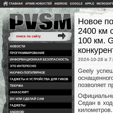
ГЛАВНАЯ
АРХИВ НОВОСТЕЙ
ANDROID
GOOGLE
APPLE
MICROSOF
Новое по
2400 км 
100 км. 
НОВОСТИ
конкурен
ПРОГРАММИРОВАНИЕ
2024-10-28
в 7
ИНФОРМАЦИОННАЯ БЕЗОПАСНОСТЬ
ЭТО ИНТЕРЕСНО
Geely успеш
НАУЧНО-ПОПУЛЯРНОЕ
оснащенно
ГАДЖЕТЫ И УСТРОЙСТВА ДЛЯ ГИКОВ
позволяет п
ТЕКУЧКА
JAVASCRIPT
Официальны
DIY ИЛИ СДЕЛАЙ САМ
Седан в ход
ГАДЖЕТЫ
километров
ANDROID