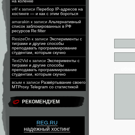
на коленке
v4f
к записи
Перебор IP-адресов на
хостинге — и как с этим бороться
amarakin
к записи
Альтернативный
список заблокированных в РФ
ресурсов Re:filter
ResizeOn
к записи
Эксперименты с
тиграми и другие способы
преподавать программирование
студентам, которым скучно
Text2Vid
к записи
Эксперименты с
тиграми и другие способы
* - обя
преподавать программирование
студентам, которым скучно
всым
к записи
Развёртывание своего
MTProxy Telegram со статистикой
РЕКОМЕНДУЕМ
REG.RU
надежный хостинг