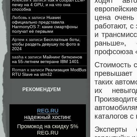
ходят авт
Алексей
к записи
Как я собрал LLM-
печку на 4 GPU, и на что она
европейски
способна
цена очень 
Любовь
к записи
Huawei
официально представила
работают, с
HarmonyOS 7: какие смартфоны
получат её первыми
и трансмисс
Артем
к записи
Бесплатные боты,
раньше», 
чтобы раздеть девушку по фото в
2024
профсоюза «
sasha
к записи
Майнинг биткоинов
на 55-летнем ветеране IBM 1401
Стоимость с
Roman
к записи
Реализация ModBus
превышает 
RTU Slave на stm32
таких автом
их невыго
РЕКОМЕНДУЕМ
Производит
автомобил
REG.RU
каталогов с
надежный хостинг
Промокод на скидку 5%
Эксперты 
REG.RU