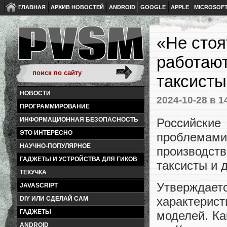
ГЛАВНАЯ
АРХИВ НОВОСТЕЙ
ANDROID
GOOGLE
APPLE
MICROSOF
«Не стоя
работают
таксисты
НОВОСТИ
2024-10-28
в 1
ПРОГРАММИРОВАНИЕ
Российски
ИНФОРМАЦИОННАЯ БЕЗОПАСНОСТЬ
ЭТО ИНТЕРЕСНО
проблемам
НАУЧНО-ПОПУЛЯРНОЕ
производст
ГАДЖЕТЫ И УСТРОЙСТВА ДЛЯ ГИКОВ
таксисты и 
ТЕКУЧКА
Утверждает
JAVASCRIPT
характери
DIY ИЛИ СДЕЛАЙ САМ
ГАДЖЕТЫ
моделей. Ка
ANDROID