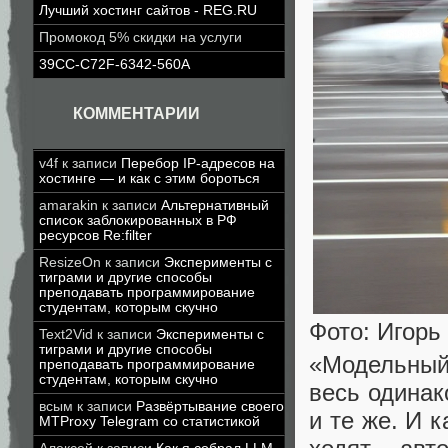
Лучший хостинг сайтов - REG.RU
Промокод 5% скидки на услуги
39CC-C72F-6342-560A
КОММЕНТАРИИ
v4f
к записи
Перебор IP-адресов на
хостинге — и как с этим бороться
amarakin
к записи
Альтернативный
список заблокированных в РФ
ресурсов Re:filter
ResizeOn
к записи
Эксперименты с
тиграми и другие способы
преподавать программирование
студентам, которым скучно
Фото: Игорь
Text2Vid
к записи
Эксперименты с
тиграми и другие способы
«Модельный
преподавать программирование
студентам, которым скучно
весь одинак
всым
к записи
Развёртывание своего
и те же. И 
MTProxy Telegram со статистикой