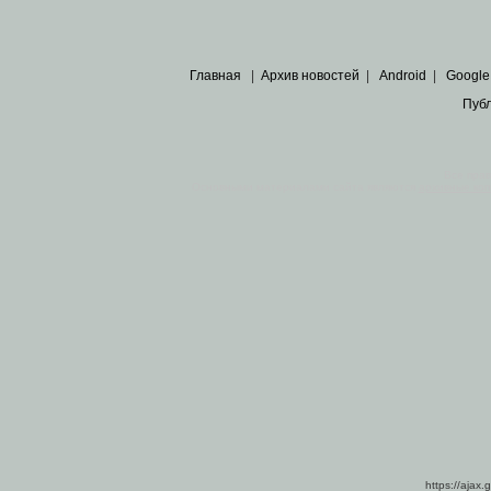
Главная
|
Архив новостей
|
Android
|
Google
Пуб
Все пра
Основными материалами сайта являются
архивные ко
https://ajax.