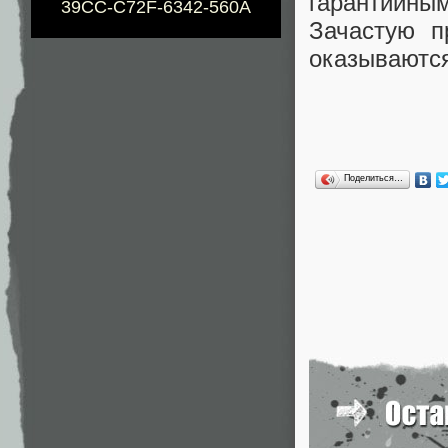
гарантийны
39CC-C72F-6342-560A
Зачастую п
оказываютс
Поделиться…