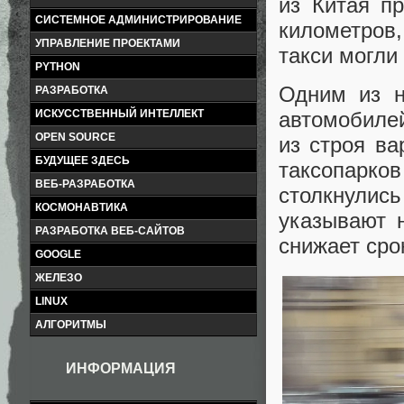
из Китая п
СИСТЕМНОЕ АДМИНИСТРИРОВАНИЕ
километров,
УПРАВЛЕНИЕ ПРОЕКТАМИ
такси могли
PYTHON
Одним из н
РАЗРАБОТКА
ИСКУССТВЕННЫЙ ИНТЕЛЛЕКТ
автомобилей
OPEN SOURCE
из строя ва
БУДУЩЕЕ ЗДЕСЬ
таксопарк
ВЕБ-РАЗРАБОТКА
столкнулись
КОСМОНАВТИКА
указывают 
РАЗРАБОТКА ВЕБ-САЙТОВ
снижает сро
GOOGLE
ЖЕЛЕЗО
LINUX
АЛГОРИТМЫ
ИНФОРМАЦИЯ