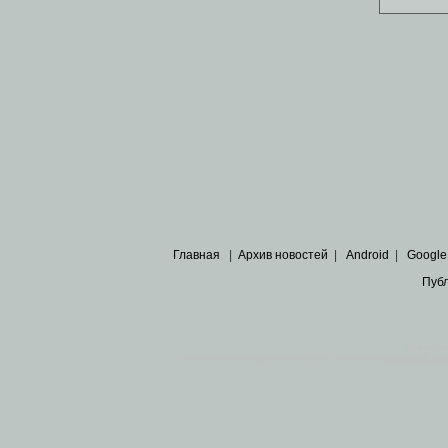
Главная
|
Архив новостей
|
Android
|
Google
Пуб
Все пра
Основными материалами сайта являются
архивные ко