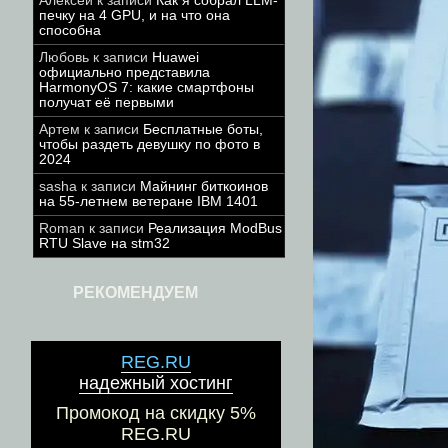
Алексей
к записи
Как я собрал LLM-
печку на 4 GPU, и на что она
способна
Любовь
к записи
Huawei
официально представила
HarmonyOS 7: какие смартфоны
получат её первыми
Артем
к записи
Бесплатные боты,
чтобы раздеть девушку по фото в
2024
sasha
к записи
Майнинг биткоинов
на 55-летнем ветеране IBM 1401
Roman
к записи
Реализация ModBus
RTU Slave на stm32
РЕКОМЕНДУЕМ
REG.RU
надежный хостинг
Промокод на скидку 5%
REG.RU