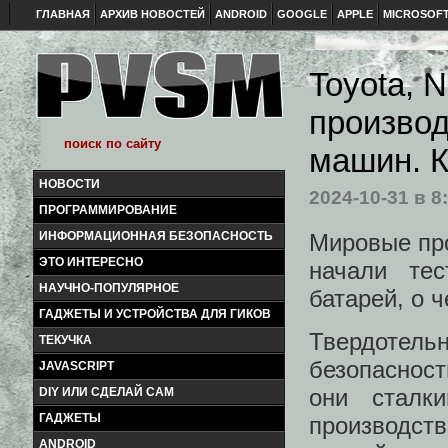
ГЛАВНАЯ
АРХИВ НОВОСТЕЙ
ANDROID
GOOGLE
APPLE
MICROSOF
Toyota, 
производ
машин. К
НОВОСТИ
2024-10-31
в 8
ПРОГРАММИРОВАНИЕ
Мировые про
ИНФОРМАЦИОННАЯ БЕЗОПАСНОСТЬ
ЭТО ИНТЕРЕСНО
начали тес
НАУЧНО-ПОПУЛЯРНОЕ
батарей, о 
ГАДЖЕТЫ И УСТРОЙСТВА ДЛЯ ГИКОВ
Твердоте
ТЕКУЧКА
безопасност
JAVASCRIPT
они сталк
DIY ИЛИ СДЕЛАЙ САМ
ГАДЖЕТЫ
производст
ANDROID