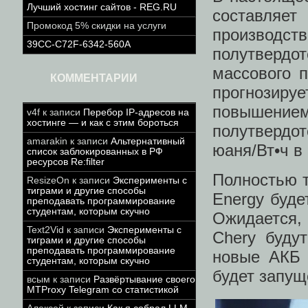
Лучший хостинг сайтов - REG.RU
составляет
Промокод 5% скидки на услуги
производств
39CC-C72F-6342-560A
полутверд
массового п
КОММЕНТАРИИ
прогнозируе
повышение
v4f
к записи
Перебор IP-адресов на
хостинге — и как с этим бороться
полутвердот
amarakin
к записи
Альтернативный
юаня/Вт•ч в 
список заблокированных в РФ
ресурсов Re:filter
Полностью т
ResizeOn
к записи
Эксперименты с
тиграми и другие способы
Energy буде
преподавать программирование
студентам, которым скучно
Ожидается,
Text2Vid
к записи
Эксперименты с
Chery буду
тиграми и другие способы
преподавать программирование
новые АКБ с
студентам, которым скучно
будет запущ
всым
к записи
Развёртывание своего
MTProxy Telegram со статистикой