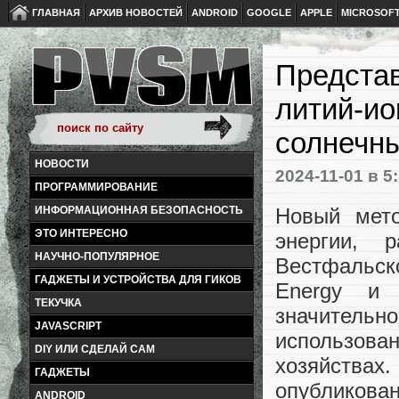
ГЛАВНАЯ
АРХИВ НОВОСТЕЙ
ANDROID
GOOGLE
APPLE
MICROSOF
Представ
литий-и
солнечн
НОВОСТИ
2024-11-01
в 5
ПРОГРАММИРОВАНИЕ
Новый мето
ИНФОРМАЦИОННАЯ БЕЗОПАСНОСТЬ
ЭТО ИНТЕРЕСНО
энергии, 
НАУЧНО-ПОПУЛЯРНОЕ
Вестфальск
ГАДЖЕТЫ И УСТРОЙСТВА ДЛЯ ГИКОВ
Energy и 
ТЕКУЧКА
значитель
JAVASCRIPT
использов
DIY ИЛИ СДЕЛАЙ САМ
хозяйства
ГАДЖЕТЫ
опубликова
ANDROID