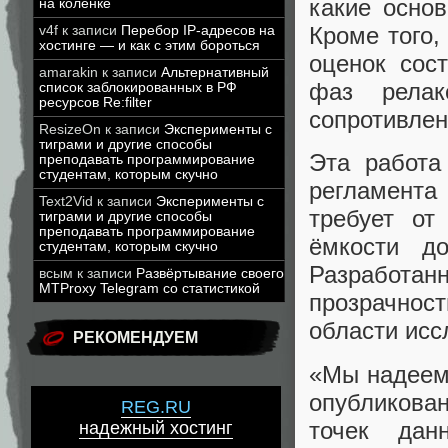
какие осно
на коленке
Кроме того
v4f
к записи
Перебор IP-адресов на
хостинге — и как с этим бороться
оценок сос
amarakin
к записи
Альтернативный
фаз релак
список заблокированных в РФ
ресурсов Re:filter
сопротивлен
ResizeOn
к записи
Эксперименты с
тиграми и другие способы
Эта работа
преподавать программирование
студентам, которым скучно
регламента
Text2Vid
к записи
Эксперименты с
требует от
тиграми и другие способы
преподавать программирование
ёмкости д
студентам, которым скучно
Разработан
всым
к записи
Развёртывание своего
MTProxy Telegram со статистикой
прозрачност
области исс
РЕКОМЕНДУЕМ
«Мы надеемс
опубликова
REG.RU
точек дан
надежный хостинг