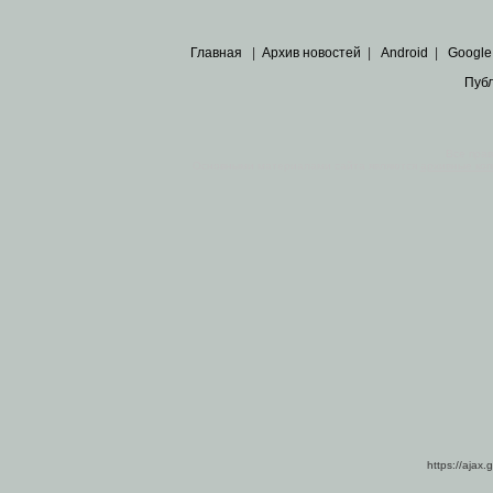
Главная
|
Архив новостей
|
Android
|
Google
Пуб
Все пра
Основными материалами сайта являются
архивные ко
https://ajax.