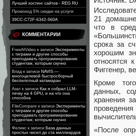
Источник: D
Лучший хостинг сайтов - REG.RU
Исследовате
Промокод 5% скидки на услуги
21 домашне
39CC-C72F-6342-560A
что в сре
«Большинств
КОММЕНТАРИИ
срока за с
FreeAIVideo
к записи
Эксперименты
хорошим зн
с тиграми и другие способы
преподавать программирование
относятся 
студентам, которым скучно
Фиггенер, в
Влад
к записи
NAVIS —
многоцелевой быстросборный
беспилотный катамаран
Кроме тог
Азат
к записи
Как я собрал LLM-
данных, с
печку на 4 GPU, и на что она
способна
хранения з
FileCompare
к записи
Эксперименты
проведения
с тиграми и другие способы
вычислител
преподавать программирование
студентам, которым скучно
Феликс
к записи
База данных
«После опр
простых чисел до ста миллиардов