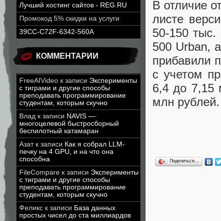
В отличие о
Лучший хостинг сайтов - REG.RU
листе верси
Промокод 5% скидки на услуги
50-150 тыс.
39CC-C72F-6342-560A
500 Urban, 
КОММЕНТАРИИ
прибавили п
c учетом пр
FreeAIVideo
к записи
Эксперименты
6,4 до 7,15
с тиграми и другие способы
преподавать программирование
млн рублей.
студентам, которым скучно
Влад
к записи
NAVIS —
многоцелевой быстросборный
беспилотный катамаран
Азат
к записи
Как я собрал LLM-
печку на 4 GPU, и на что она
способна
Поделиться…
FileCompare
к записи
Эксперименты
с тиграми и другие способы
преподавать программирование
студентам, которым скучно
Феликс
к записи
База данных
простых чисел до ста миллиардов