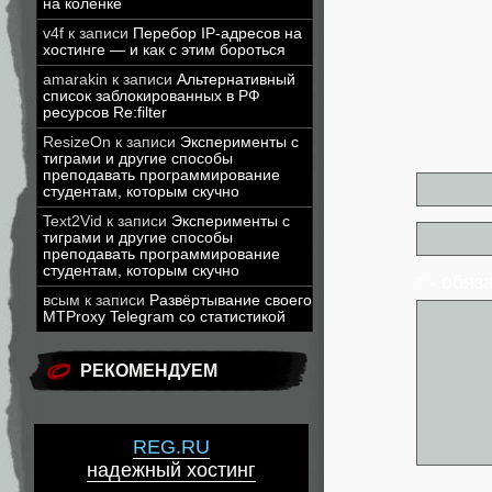
на коленке
v4f
к записи
Перебор IP-адресов на
хостинге — и как с этим бороться
amarakin
к записи
Альтернативный
список заблокированных в РФ
ресурсов Re:filter
ResizeOn
к записи
Эксперименты с
тиграми и другие способы
преподавать программирование
студентам, которым скучно
Text2Vid
к записи
Эксперименты с
тиграми и другие способы
преподавать программирование
студентам, которым скучно
* - обя
всым
к записи
Развёртывание своего
MTProxy Telegram со статистикой
РЕКОМЕНДУЕМ
REG.RU
надежный хостинг