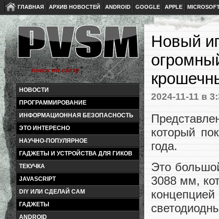
ГЛАВНАЯ
АРХИВ НОВОСТЕЙ
ANDROID
GOOGLE
APPLE
MICROSOF
Новый иг
огромны
крошечн
НОВОСТИ
2024-11-11
в 3:
ПРОГРАММИРОВАНИЕ
Представле
ИНФОРМАЦИОННАЯ БЕЗОПАСНОСТЬ
ЭТО ИНТЕРЕСНО
который по
НАУЧНО-ПОПУЛЯРНОЕ
года.
ГАДЖЕТЫ И УСТРОЙСТВА ДЛЯ ГИКОВ
Это большой
ТЕКУЧКА
3088 мм, ко
JAVASCRIPT
концепцие
DIY ИЛИ СДЕЛАЙ САМ
ГАДЖЕТЫ
светодиодны
ANDROID