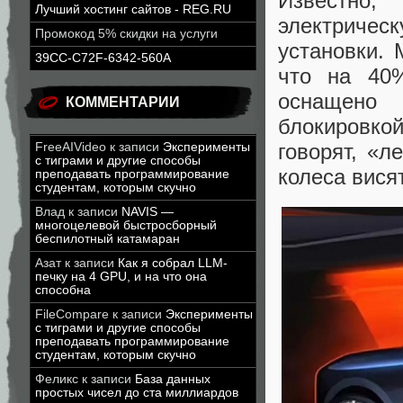
Известно
Лучший хостинг сайтов - REG.RU
электр
Промокод 5% скидки на услуги
установки. 
39CC-C72F-6342-560A
что на 40
оснащено 
КОММЕНТАРИИ
блокировк
говорят, «л
FreeAIVideo
к записи
Эксперименты
с тиграми и другие способы
колеса висят
преподавать программирование
студентам, которым скучно
Влад
к записи
NAVIS —
многоцелевой быстросборный
беспилотный катамаран
Азат
к записи
Как я собрал LLM-
печку на 4 GPU, и на что она
способна
FileCompare
к записи
Эксперименты
с тиграми и другие способы
преподавать программирование
студентам, которым скучно
Феликс
к записи
База данных
простых чисел до ста миллиардов