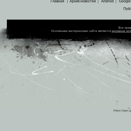
Главная
|
Архив новостей
|
Android
|
Google
Пуб
Все пра
Основными материалами сайта являются
архивные ко
https://ajax.