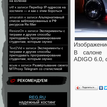
на коленке
v4f
к записи
Перебор IP-адресов на
хостинге — и как с этим бороться
amarakin
к записи
Альтернативный
список заблокированных в РФ
ресурсов Re:filter
ResizeOn
к записи
Эксперименты с
тиграми и другие способы
преподавать программирование
студентам, которым скучно
Изображени
Text2Vid
к записи
Эксперименты с
В салоне 
тиграми и другие способы
преподавать программирование
ADIGO 6.0, 
студентам, которым скучно
всым
к записи
Развёртывание своего
MTProxy Telegram со статистикой
РЕКОМЕНДУЕМ
Поделиться…
REG.RU
надежный хостинг