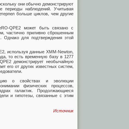
оскольку они обычно демонстрируют
ые периоды наблюдений. Учитывая
етерпел больше циклов, чем другие
 eRO-QPE2 может быть связано с
ом, частично приливно сброшенным
. Однако для подтверждения этой
E2, используя данные XMM-Newton,
ода, то есть временную базу в 1277
-QPE2 демонстрирует необычайную
ет его от других известных систем,
едователи.
ацию о свойствах и эволюции
онимании физических процессов,
драх галактик. Продолжающиеся
ели и гипотезы, связанные с этим
Источник