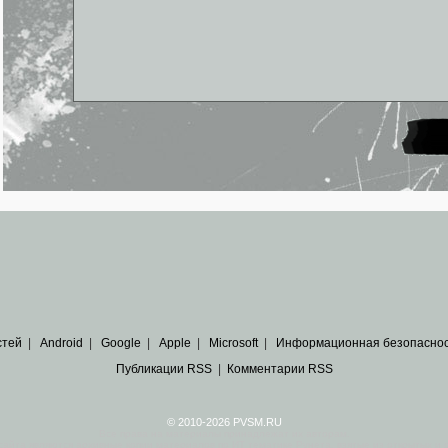
стей
|
Android
|
Google
|
Apple
|
Microsoft
|
Информационная безопасно
Публикации RSS
|
Комментарии RSS
© 2010-2026 PVSM.RU
Все права на материалы принадлежат их авторам.
сайта являются
архивные копии материалов
по ИТ тематике Рунета, взятые
из открытых и 