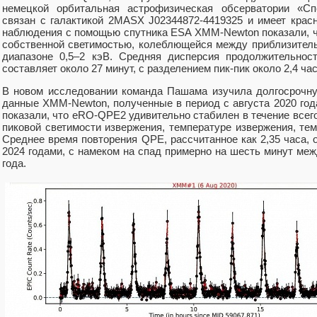
немецкой орбитальная астрофизическая обсерватории «Спек
связан с галактикой 2MASX J02344872-4419325 и имеет кра
наблюдения с помощью спутника ESA XMM-Newton показали, 
собственной светимостью, колеблющейся между приблизительн
диапазоне 0,5–2 кэВ. Средняя дисперсия продолжительнос
составляет около 27 минут, с разделением пик-пик около 2,4 ч
В новом исследовании команда Пашама изучила долгосрочн
данные XMM-Newton, полученные в период с августа 2020 год
показали, что eRO-QPE2 удивительно стабилен в течение всего
пиковой светимости извержения, температуре извержения, тем
Среднее время повторения QPE, рассчитанное как 2,35 часа,
2024 годами, с намеком на спад примерно на шесть минут меж
года.