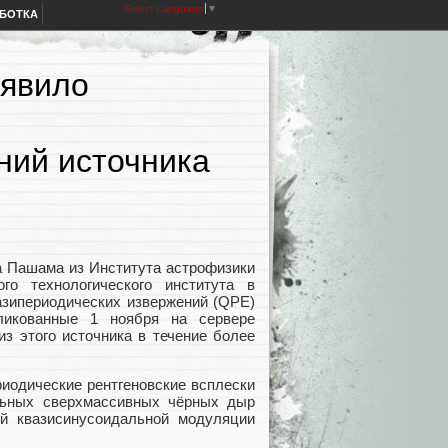
Select Language
▼
АБОТКА
ыявило
ний источника
а Пашама из Института астрофизики
го технологического института в
азипериодических извержений (QPE)
ликованные 1 ноября на сервере
из этого источника в течение более
иодические рентгеновские всплески
льных сверхмассивных чёрных дыр
й квазисинусоидальной модуляции