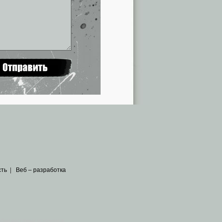
сть
|
Веб – разработка
общедоступных источников
.