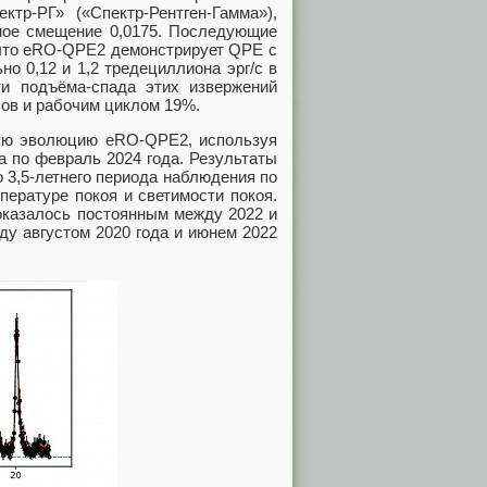
тр-РГ» («Спектр-Рентген-Гамма»),
сное смещение 0,0175. Последующие
что eRO-QPE2 демонстрирует QPE с
о 0,12 и 1,2 тредециллиона эрг/с в
ти подъёма-спада этих извержений
асов и рабочим циклом 19%.
ую эволюцию eRO-QPE2, используя
а по февраль 2024 года. Результаты
 3,5-летнего периода наблюдения по
пературе покоя и светимости покоя.
 оказалось постоянным между 2022 и
ду августом 2020 года и июнем 2022