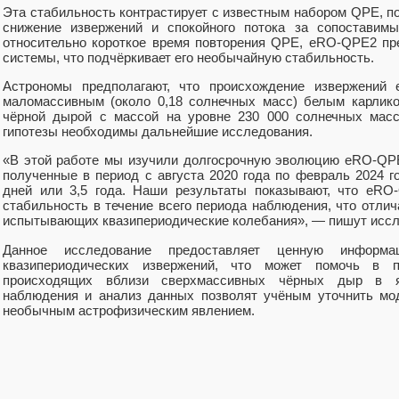
Эта стабильность контрастирует с известным набором QPE, п
снижение извержений и спокойного потока за сопоставим
относительно короткое время повторения QPE, eRO-QPE2 пр
системы, что подчёркивает его необычайную стабильность.
Астрономы предполагают, что происхождение извержений
маломассивным (около 0,18 солнечных масс) белым карлик
чёрной дырой с массой на уровне 230 000 солнечных масс
гипотезы необходимы дальнейшие исследования.
«В этой работе мы изучили долгосрочную эволюцию eRO-QP
полученные в период с августа 2020 года по февраль 2024 г
дней или 3,5 года. Наши результаты показывают, что eRO
стабильность в течение всего периода наблюдения, что отлича
испытывающих квазипериодические колебания», — пишут иссл
Данное исследование предоставляет ценную информ
квазипериодических извержений, что может помочь в п
происходящих вблизи сверхмассивных чёрных дыр в я
наблюдения и анализ данных позволят учёным уточнить мод
необычным астрофизическим явлением.