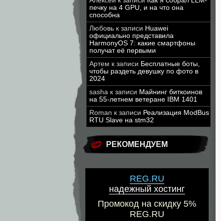
Алексей
к записи
Как я собрал LLM-
печку на 4 GPU, и на что она
способна
Любовь
к записи
Huawei
официально представила
HarmonyOS 7: какие смартфоны
получат её первыми
Артем
к записи
Бесплатные боты,
чтобы раздеть девушку по фото в
2024
sasha
к записи
Майнинг биткоинов
на 55-летнем ветеране IBM 1401
Roman
к записи
Реализация ModBus
RTU Slave на stm32
РЕКОМЕНДУЕМ
REG.RU
надежный хостинг
Промокод на скидку 5%
REG.RU