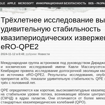
GLE
APPLE
MICROSOFT
ИНФОРМАЦИОННАЯ БЕЗОПАСНОСТЬ
ВЕБ – РАЗР
Трёхлетнее исследование в
удивительную стабильность
квазипериодических изверже
eRO-QPE2
2024-11-12
в 8:48
, рубрики:
Новости
Международная группа астрономов под руководством Дирадж
и космических исследований имени Кавли Массачусетско
Кембридже провела исследование долгосрочной эволюции кв
из источника eRO-QPE2. Результаты исследования, опуб
препринтов arXiv, показали удивительную стабильность QPE 
трёх с половиной лет.
QPE определяются как короткие, высокоамплитудные квазипер
на стабильном уровне потока, возникающие вблизи центра
(СМЧД) в ядрах галактик. Они отличаются от более мягко
стандартных квазипериодических колебаний (QPO).