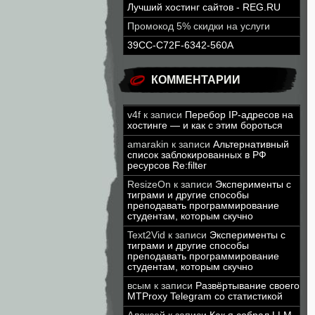
Лучший хостинг сайтов - REG.RU
Промокод 5% скидки на услуги
39CC-C72F-6342-560A
КОММЕНТАРИИ
v4f
к записи
Перебор IP-адресов на
хостинге — и как с этим бороться
amarakin
к записи
Альтернативный
список заблокированных в РФ
ресурсов Re:filter
ResizeOn
к записи
Эксперименты с
тиграми и другие способы
преподавать программирование
студентам, которым скучно
Text2Vid
к записи
Эксперименты с
тиграми и другие способы
преподавать программирование
студентам, которым скучно
всым
к записи
Развёртывание своего
MTProxy Telegram со статистикой