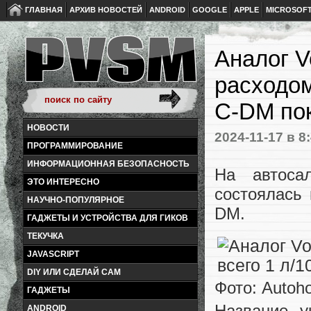
ГЛАВНАЯ
АРХИВ НОВОСТЕЙ
ANDROID
GOOGLE
APPLE
MICROSOF
Аналог V
расходом
C-DM по
НОВОСТИ
2024-11-17
в 8
ПРОГРАММИРОВАНИЕ
ИНФОРМАЦИОННАЯ БЕЗОПАСНОСТЬ
На автоса
ЭТО ИНТЕРЕСНО
состоялась 
НАУЧНО-ПОПУЛЯРНОЕ
DM.
ГАДЖЕТЫ И УСТРОЙСТВА ДЛЯ ГИКОВ
ТЕКУЧКА
JAVASCRIPT
DIY ИЛИ СДЕЛАЙ САМ
Фото: Autoh
ГАДЖЕТЫ
Название у
ANDROID