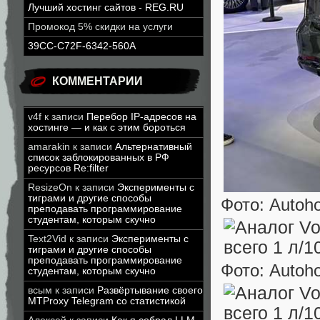
Лучший хостинг сайтов - REG.RU
Промокод 5% скидки на услуги
39CC-C72F-6342-560A
КОММЕНТАРИИ
v4f
к записи
Перебор IP-адресов на
хостинге — и как с этим бороться
amarakin
к записи
Альтернативный
список заблокированных в РФ
ресурсов Re:filter
ResizeOn
к записи
Эксперименты с
тиграми и другие способы
Фото: Autoh
преподавать программирование
студентам, которым скучно
Text2Vid
к записи
Эксперименты с
тиграми и другие способы
преподавать программирование
Фото: Autoh
студентам, которым скучно
всым
к записи
Развёртывание своего
MTProxy Telegram со статистикой