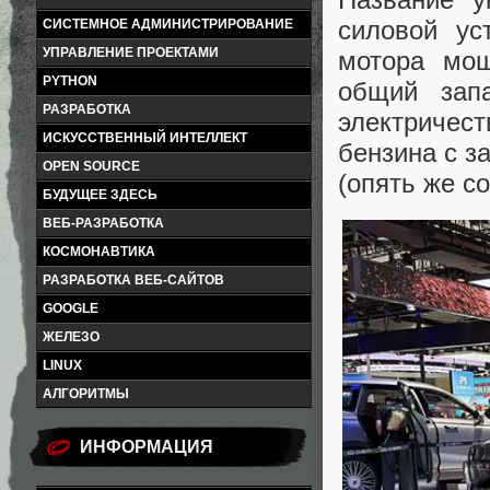
силовой ус
СИСТЕМНОЕ АДМИНИСТРИРОВАНИЕ
УПРАВЛЕНИЕ ПРОЕКТАМИ
мотора мощ
PYTHON
общий зап
РАЗРАБОТКА
электричес
ИСКУССТВЕННЫЙ ИНТЕЛЛЕКТ
бензина с з
OPEN SOURCE
(опять же с
БУДУЩЕЕ ЗДЕСЬ
ВЕБ-РАЗРАБОТКА
КОСМОНАВТИКА
РАЗРАБОТКА ВЕБ-САЙТОВ
GOOGLE
ЖЕЛЕЗО
LINUX
АЛГОРИТМЫ
ИНФОРМАЦИЯ