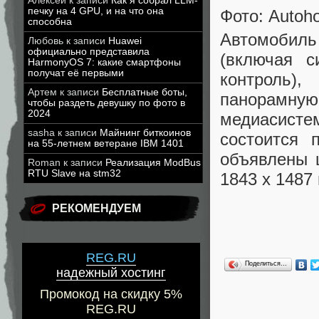
Алексей
к записи
Как я собрал LLM-
печку на 4 GPU, и на что она
Фото: Autoh
способна
Автомобиль
Любовь
к записи
Huawei
официально представила
(включая с
HarmonyOS 7: какие смартфоны
получат её первыми
контроль),
Артем
к записи
Бесплатные боты,
панорамн
чтобы раздеть девушку по фото в
2024
медиасисте
sasha
к записи
Майнинг биткоинов
состоится 
на 55-летнем ветеране IBM 1401
объявлены 
Roman
к записи
Реализация ModBus
RTU Slave на stm32
1843 х 1487
РЕКОМЕНДУЕМ
REG.RU
Поделиться…
надежный хостинг
Промокод на скидку 5%
REG.RU