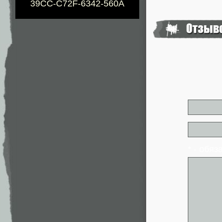
39CC-C72F-6342-560A
* - обя