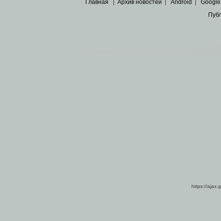
Главная
|
Архив новостей
|
Android
|
Google
Пуб
Все пра
Основными материалами сайта являются
архивные ко
https://ajax.