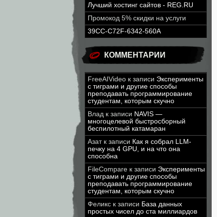
Лучший хостинг сайтов - REG.RU
Промокод 5% скидки на услуги
39CC-C72F-6342-560A
КОММЕНТАРИИ
FreeAIVideo
к записи
Эксперименты
с тиграми и другие способы
преподавать программирование
студентам, которым скучно
Влад
к записи
NAVIS —
многоцелевой быстросборный
беспилотный катамаран
Азат
к записи
Как я собрал LLM-
печку на 4 GPU, и на что она
способна
FileCompare
к записи
Эксперименты
с тиграми и другие способы
преподавать программирование
студентам, которым скучно
Феликс
к записи
База данных
простых чисел до ста миллиардов