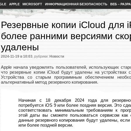
GLE
APPLE
MICROSOFT
ИНФОРМАЦИОННАЯ БЕЗОПАСНОСТЬ
ВЕБ – РАЗР
Резервные копии iCloud для i
более ранними версиями ско
удалены
2024-11-19
в 10:03
, рубрики:
Новости
Apple начала уведомлять пользователей, использующих старо
что резервные копии iCloud будут удалены на устройствах 
Устройства со старым программным обеспечением необхо
альтернативный метод резервного копирования.
Начиная с 18 декабря 2024 года для резервног
потребуется iOS 9 или более поздняя версия. Это сде
соответствовать минимальным требованиям к прог
этой даты вы сможете пользоваться сервисом как 
данные резервного копирования будут удалены, если
или более поздней версии.