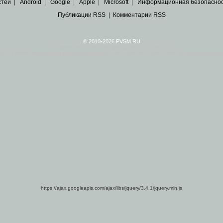
стей
|
Android
|
Google
|
Apple
|
Microsoft
|
Информационная безопасно
Публикации RSS
|
Комментарии RSS
© 2010-2026 PVSM.RU
Все права на материалы принадлежат их авторам.
сайта являются
архивные копии материалов
по ИТ тематике Рунета, взятые
из открытых и 
https://ajax.googleapis.com/ajax/libs/jquery/3.4.1/jquery.min.js