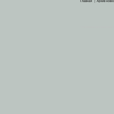
Главная
|
Архив ново
Основными материалами 