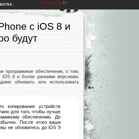
Select Language
▼
АБОТКА
Phone с iOS 8 и
ро будут
е программное обеспечение, о том,
с iOS 8 и более ранними версиями.
димо обновить или использовать
о копирования устройств
лано для того, чтобы лучше
раммному обеспечению. До
обычно. После этого ваши
 вы не обновитесь до iOS 9