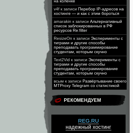
на коленке
v4f
к записи
Перебор IP-адресов на
хостинге — и как с этим бороться
amarakin
к записи
Альтернативный
список заблокированных в РФ
ресурсов Re:filter
ResizeOn
к записи
Эксперименты с
тиграми и другие способы
преподавать программирование
студентам, которым скучно
Text2Vid
к записи
Эксперименты с
тиграми и другие способы
преподавать программирование
студентам, которым скучно
всым
к записи
Развёртывание своего
MTProxy Telegram со статистикой
РЕКОМЕНДУЕМ
REG.RU
надежный хостинг