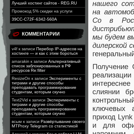
нашего сот
Лучший хостинг сайтов - REG.RU
на автомоб
Промокод 5% скидки на услуги
Co в Росс
39CC-C72F-6342-560A
дистрибьют
КОММЕНТАРИИ
мы будем в
дилерской 
v4f
к записи
Перебор IP-адресов на
генеральный
хостинге — и как с этим бороться
amarakin
к записи
Альтернативный
Получение 
список заблокированных в РФ
ресурсов Re:filter
реализаци
ResizeOn
к записи
Эксперименты с
интереснее
тиграми и другие способы
преподавать программирование
слиянии бр
студентам, которым скучно
контрольн
Text2Vid
к записи
Эксперименты с
тиграми и другие способы
ключевых а
преподавать программирование
студентам, которым скучно
приход Lynk
всым
к записи
Развёртывание своего
и для офи
MTProxy Telegram со статистикой
напомним,