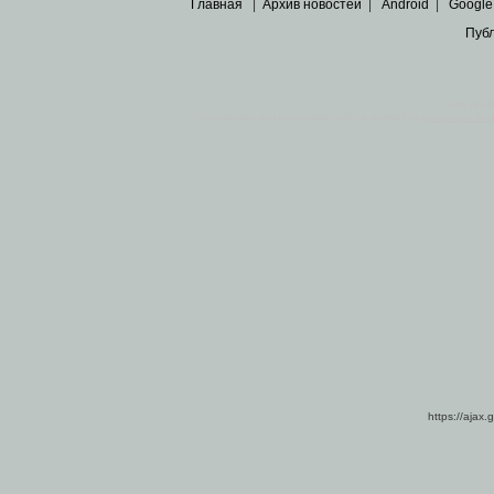
Главная
|
Архив новостей
|
Android
|
Google
Пуб
Все пра
Основными материалами сайта являются
архивные ко
https://ajax.