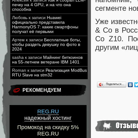
Алексей
к записи
Как я собрал LLM-
печку на 4 GPU, и на что она
сегменте но
способна
Любовь
к записи
Huawei
Уже извест
официально представила
HarmonyOS 7: какие смартфоны
& Co в Росс
получат её первыми
Co Z10. По
Артем
к записи
Бесплатные боты,
чтобы раздеть девушку по фото в
другим «лиц
2024
sasha
к записи
Майнинг биткоинов
на 55-летнем ветеране IBM 1401
Roman
к записи
Реализация ModBus
RTU Slave на stm32
Поделиться…
РЕКОМЕНДУЕМ
REG.RU
надежный хостинг
Промокод на скидку 5%
REG.RU