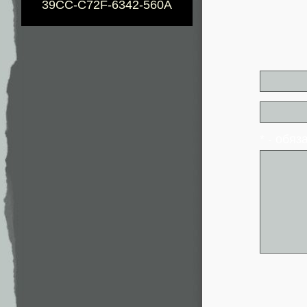
39CC-C72F-6342-560A
* - обя