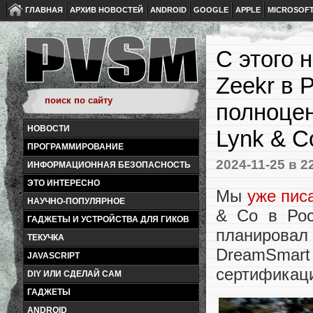
ГЛАВНАЯ
АРХИВ НОВОСТЕЙ
ANDROID
GOOGLE
APPLE
MICROSOF
С этого 
Zeekr в 
полноце
НОВОСТИ
Lynk & C
ПРОГРАММИРОВАНИЕ
2024-11-25
в 2
ИНФОРМАЦИОННАЯ БЕЗОПАСНОСТЬ
ЭТО ИНТЕРЕСНО
Мы
уже пис
НАУЧНО-ПОПУЛЯРНОЕ
& Co в Рос
ГАДЖЕТЫ И УСТРОЙСТВА ДЛЯ ГИКОВ
планировал
ТЕКУЧКА
DreamSmart
JAVASCRIPT
сертификац
DIY ИЛИ СДЕЛАЙ САМ
ГАДЖЕТЫ
ANDROID