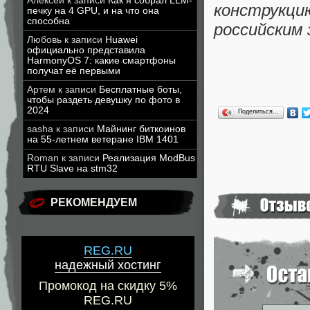
Алексей
к записи
Как я собрал LLM-
конструк
печку на 4 GPU, и на что она
способна
российским
Любовь
к записи
Huawei
официально представила
HarmonyOS 7: какие смартфоны
получат её первыми
Артем
к записи
Бесплатные боты,
чтобы раздеть девушку по фото в
2024
Поделиться…
sasha
к записи
Майнинг биткоинов
на 55-летнем ветеране IBM 1401
Roman
к записи
Реализация ModBus
RTU Slave на stm32
РЕКОМЕНДУЕМ
REG.RU
надежный хостинг
Промокод на скидку 5%
REG.RU