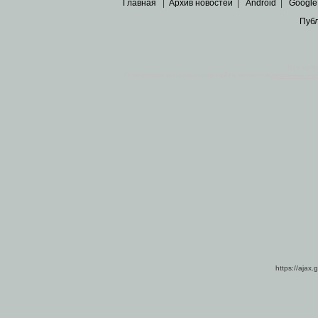
Главная
|
Архив новостей
|
Android
|
Google
Пуб
Все пра
Основными материалами сайта являются
архивные ко
https://ajax.