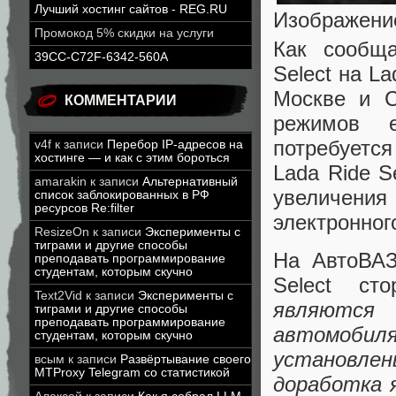
Лучший хостинг сайтов - REG.RU
Изображени
Промокод 5% скидки на услуги
Как сообща
39CC-C72F-6342-560A
Select на L
Москве и С
КОММЕНТАРИИ
режимов е
потребуетс
v4f
к записи
Перебор IP-адресов на
хостинге — и как с этим бороться
Lada Ride S
amarakin
к записи
Альтернативный
увеличения
список заблокированных в РФ
ресурсов Re:filter
электронно
ResizeOn
к записи
Эксперименты с
тиграми и другие способы
На АвтоВАЗ
преподавать программирование
студентам, которым скучно
Select ст
Text2Vid
к записи
Эксперименты с
являются 
тиграми и другие способы
преподавать программирование
автомобил
студентам, которым скучно
установле
всым
к записи
Развёртывание своего
MTProxy Telegram со статистикой
доработка 