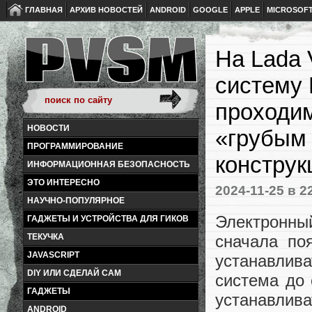
ГЛАВНАЯ
АРХИВ НОВОСТЕЙ
ANDROID
GOOGLE
APPLE
MICROSOF
На Lada 
систему 
проходим
НОВОСТИ
«грубым
ПРОГРАММИРОВАНИЕ
констру
ИНФОРМАЦИОННАЯ БЕЗОПАСНОСТЬ
ЭТО ИНТЕРЕСНО
2024-11-25
в 2
НАУЧНО-ПОПУЛЯРНОЕ
Электронны
ГАДЖЕТЫ И УСТРОЙСТВА ДЛЯ ГИКОВ
сначала по
ТЕКУЧКА
JAVASCRIPT
устанавлива
DIY ИЛИ СДЕЛАЙ САМ
система до 
ГАДЖЕТЫ
устанавлив
ANDROID