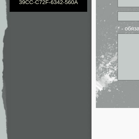
39CC-C72F-6342-560A
* - обя