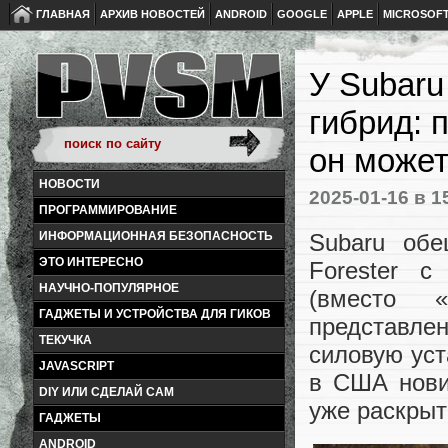
ГЛАВНАЯ
АРХИВ НОВОСТЕЙ
ANDROID
GOOGLE
APPLE
MICROSOF
У Subaru
гибрид: 
он может
НОВОСТИ
2025-01-16
в 1
ПРОГРАММИРОВАНИЕ
Subaru обе
ИНФОРМАЦИОННАЯ БЕЗОПАСНОСТЬ
ЭТО ИНТЕРЕСНО
Forester с
НАУЧНО-ПОПУЛЯРНОЕ
(вместо «
ГАДЖЕТЫ И УСТРОЙСТВА ДЛЯ ГИКОВ
представле
ТЕКУЧКА
силовую уст
JAVASCRIPT
в США нови
DIY ИЛИ СДЕЛАЙ САМ
уже раскрыт
ГАДЖЕТЫ
ANDROID