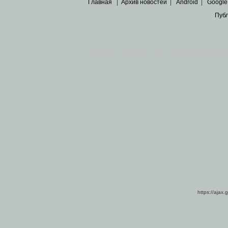
Главная
|
Архив новостей
|
Android
|
Google
Пуб
Все пра
Основными материалами сайта являются
архивные ко
https://ajax.