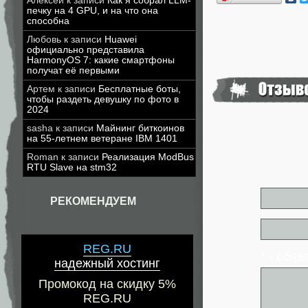
Алексей
к записи
Как я собрал LLM-
печку на 4 GPU, и на что она
способна
Любовь
к записи
Huawei
официально представила
HarmonyOS 7: какие смартфоны
получат её первыми
Артем
к записи
Бесплатные боты,
чтобы раздеть девушку по фото в
2024
sasha
к записи
Майнинг биткоинов
на 55-летнем ветеране IBM 1401
Roman
к записи
Реализация ModBus
RTU Slave на stm32
РЕКОМЕНДУЕМ
REG.RU
* - обя
надежный хостинг
Промокод на скидку 5%
REG.RU