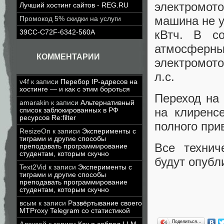
электромот
Лучший хостинг сайтов - REG.RU
машина не у
Промокод 5% скидки на услуги
кВтч. В со
39CC-C72F-6342-560A
атмосферн
КОММЕНТАРИИ
электромот
л.с.
v4f
к записи
Перебор IP-адресов на
хостинге — и как с этим бороться
Переход на 
amarakin
к записи
Альтернативный
на клиренс
список заблокированных в РФ
ресурсов Re:filter
полного прив
ResizeOn
к записи
Эксперименты с
тиграми и другие способы
Все технич
преподавать программирование
студентам, которым скучно
будут опубл
Text2Vid
к записи
Эксперименты с
тиграми и другие способы
преподавать программирование
студентам, которым скучно
всым
к записи
Развёртывание своего
MTProxy Telegram со статистикой
Поделиться…