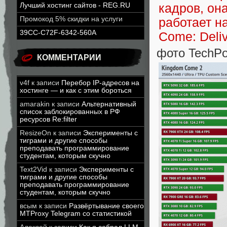
Лучший хостинг сайтов - REG.RU
Промокод 5% скидки на услуги
39CC-C72F-6342-560A
фото TechP
КОММЕНТАРИИ
v4f
к записи
Перебор IP-адресов на
хостинге — и как с этим бороться
amarakin
к записи
Альтернативный
список заблокированных в РФ
ресурсов Re:filter
ResizeOn
к записи
Эксперименты с
тиграми и другие способы
преподавать программирование
студентам, которым скучно
Text2Vid
к записи
Эксперименты с
тиграми и другие способы
преподавать программирование
студентам, которым скучно
всым
к записи
Развёртывание своего
MTProxy Telegram со статистикой