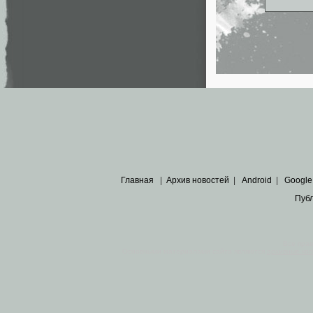
Главная
|
Архив новостей
|
Android
|
Google
Пуб
Все пра
Основными материалами сайта являются
архивные ко