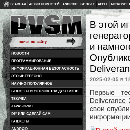
ГЛАВНАЯ
АРХИВ НОВОСТЕЙ
ANDROID
GOOGLE
APPLE
MICROSOF
В этой и
генерато
и намног
НОВОСТИ
Опублик
ПРОГРАММИРОВАНИЕ
Deliveran
ИНФОРМАЦИОННАЯ БЕЗОПАСНОСТЬ
ЭТО ИНТЕРЕСНО
2025-02-05
в 1
НАУЧНО-ПОПУЛЯРНОЕ
Первые те
ГАДЖЕТЫ И УСТРОЙСТВА ДЛЯ ГИКОВ
Deliverance
ТЕКУЧКА
JAVASCRIPT
свои опубли
DIY ИЛИ СДЕЛАЙ САМ
информаци
ГАДЖЕТЫ
ANDROID