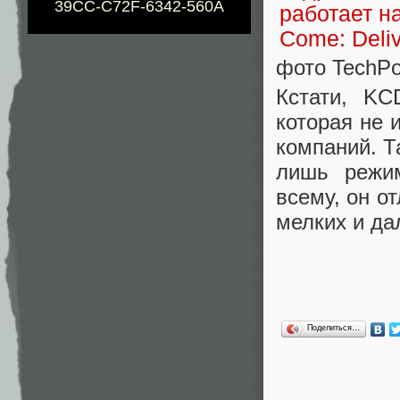
39CC-C72F-6342-560A
фото TechP
Кстати, K
которая не 
компаний. Т
лишь режим
всему, он о
мелких и да
Поделиться…