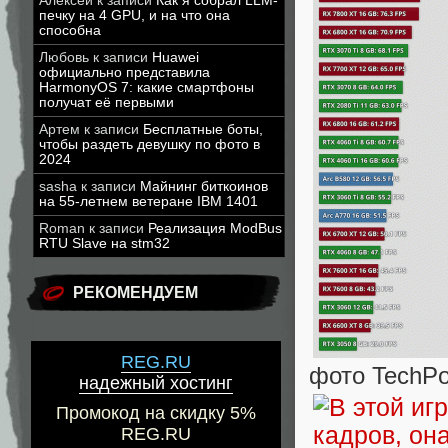
Алексей
к записи
Как я собрал LLM-
печку на 4 GPU, и на что она
способна
Любовь
к записи
Huawei
официально представила
HarmonyOS 7: какие смартфоны
получат её первыми
Артем
к записи
Бесплатные боты,
чтобы раздеть девушку по фото в
2024
sasha
к записи
Майнинг биткоинов
на 55-летнем ветеране IBM 1401
Roman
к записи
Реализация ModBus
RTU Slave на stm32
РЕКОМЕНДУЕМ
REG.RU
фото TechP
надежный хостинг
Промокод на скидку 5%
REG.RU