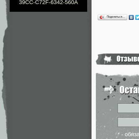
39CC-C72F-6342-560A
Поделиться…
* - обя