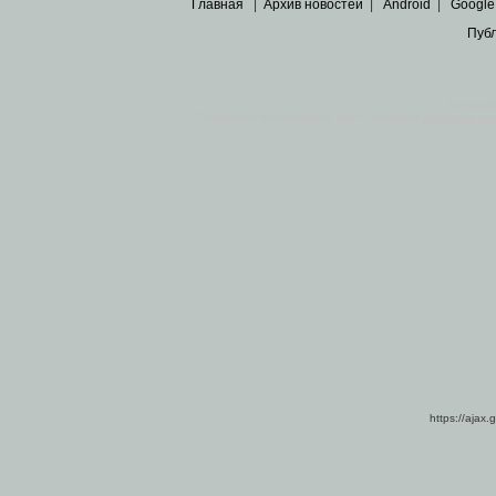
Главная
|
Архив новостей
|
Android
|
Google
Пуб
Все пра
Основными материалами сайта являются
архивные ко
https://ajax.