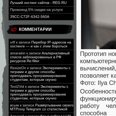
Лучший хостинг сайтов - REG.RU
Промокод 5% скидки на услуги
39CC-C72F-6342-560A
КОММЕНТАРИИ
v4f
к записи
Перебор IP-адресов на
хостинге — и как с этим бороться
Прототип но
amarakin
к записи
Альтернативный
список заблокированных в РФ
компьютерно
ресурсов Re:filter
вычислений,
ResizeOn
к записи
Эксперименты с
тиграми и другие способы
позволяет к
преподавать программирование
студентам, которым скучно
Фото: Ilya C
Text2Vid
к записи
Эксперименты с
Особенность
тиграми и другие способы
преподавать программирование
функционир
студентам, которым скучно
работу че
всым
к записи
Развёртывание своего
MTProxy Telegram со статистикой
способна