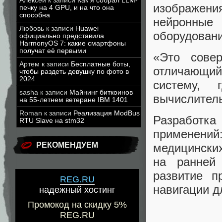
Алексей
к записи
Как я собрал LLM-
изображен
печку на 4 GPU, и на что она
способна
нейронные
Любовь
к записи
Huawei
оборудовани
официально представила
HarmonyOS 7: какие смартфоны
получат её первыми
«Это сове
Артем
к записи
Бесплатные боты,
отличающий
чтобы раздеть девушку по фото в
2024
систему, 
sasha
к записи
Майнинг биткоинов
вычислител
на 55-летнем ветеране IBM 1401
Roman
к записи
Реализация ModBus
Разработ
RTU Slave на stm32
применений
РЕКОМЕНДУЕМ
медицинских
на ранней
развитие п
REG.RU
навигации д
надежный хостинг
Промокод на скидку 5%
REG.RU