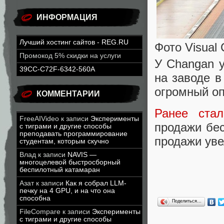
ИНФОРМАЦИЯ
Лучший хостинг сайтов - REG.RU
Фото Visual
Промокод 5% скидки на услуги
У Changan 
39CC-C72F-6342-560A
на заводе в
огромный оп
КОММЕНТАРИИ
Ранее стал
FreeAIVideo
к записи
Эксперименты
продажи бес
с тиграми и другие способы
преподавать программирование
продажи уве
студентам, которым скучно
Влад
к записи
NAVIS —
многоцелевой быстросборный
беспилотный катамаран
Азат
к записи
Как я собрал LLM-
печку на 4 GPU, и на что она
способна
Поделиться…
FileCompare
к записи
Эксперименты
с тиграми и другие способы