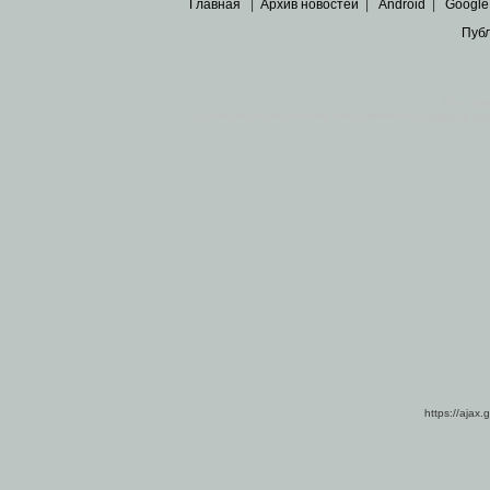
Главная
|
Архив новостей
|
Android
|
Google
Пуб
Все пра
Основными материалами сайта являются
архивные ко
https://ajax.