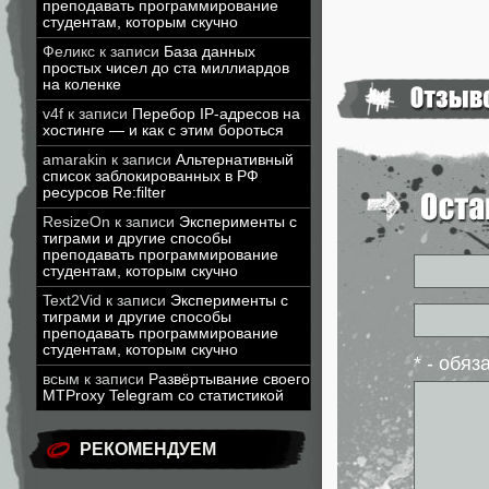
преподавать программирование
студентам, которым скучно
Феликс
к записи
База данных
простых чисел до ста миллиардов
на коленке
v4f
к записи
Перебор IP-адресов на
хостинге — и как с этим бороться
amarakin
к записи
Альтернативный
список заблокированных в РФ
ресурсов Re:filter
ResizeOn
к записи
Эксперименты с
тиграми и другие способы
преподавать программирование
студентам, которым скучно
Text2Vid
к записи
Эксперименты с
тиграми и другие способы
преподавать программирование
студентам, которым скучно
* - обя
всым
к записи
Развёртывание своего
MTProxy Telegram со статистикой
РЕКОМЕНДУЕМ