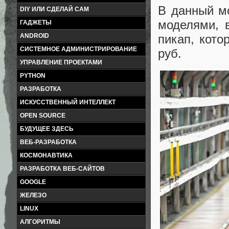
В данный м
DIY ИЛИ СДЕЛАЙ САМ
моделями, 
ГАДЖЕТЫ
ANDROID
пикап, кото
СИСТЕМНОЕ АДМИНИСТРИРОВАНИЕ
руб.
УПРАВЛЕНИЕ ПРОЕКТАМИ
PYTHON
РАЗРАБОТКА
ИСКУССТВЕННЫЙ ИНТЕЛЛЕКТ
OPEN SOURCE
БУДУЩЕЕ ЗДЕСЬ
ВЕБ-РАЗРАБОТКА
КОСМОНАВТИКА
РАЗРАБОТКА ВЕБ-САЙТОВ
GOOGLE
ЖЕЛЕЗО
LINUX
АЛГОРИТМЫ