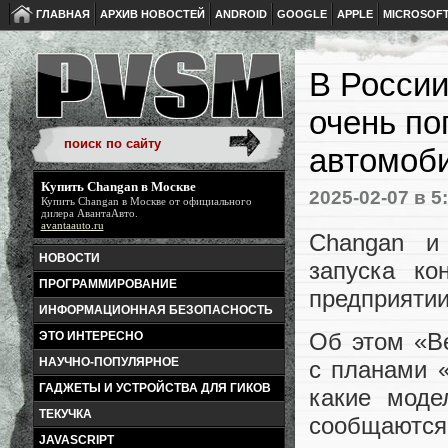
ГЛАВНАЯ
АРХИВ НОВОСТЕЙ
ANDROID
GOOGLE
APPLE
MICROSOF
В России
очень по
автомоб
Купить Changan в Москве
2025-02-07
в 5
Купить Changan в Москве
от официального
дилера АвантаАвто.
avantaauto.ru
Changan и
НОВОСТИ
запуска ко
ПРОГРАММИРОВАНИЕ
предприятии
ИНФОРМАЦИОННАЯ БЕЗОПАСНОСТЬ
Об этом «В
ЭТО ИНТЕРЕСНО
НАУЧНО-ПОПУЛЯРНОЕ
с планами «
ГАДЖЕТЫ И УСТРОЙСТВА ДЛЯ ГИКОВ
какие моде
ТЕКУЧКА
сообщаются
JAVASCRIPT