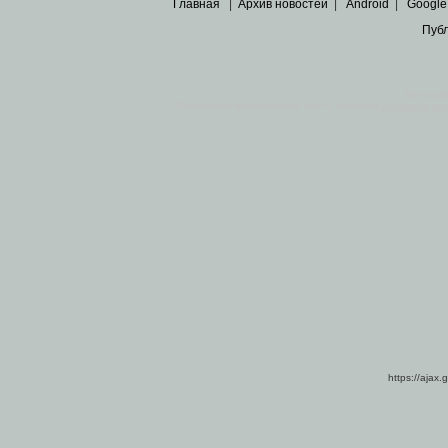
Главная
|
Архив новостей
|
Android
|
Google
Пуб
Все пра
Основными материалами сайта являются
архивные ко
https://ajax.