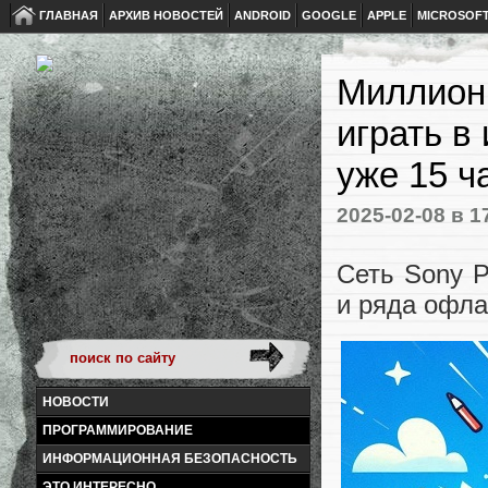
ГЛАВНАЯ
АРХИВ НОВОСТЕЙ
ANDROID
GOOGLE
APPLE
MICROSOF
Миллионы
играть в
уже 15 ч
2025-02-08
в 1
Сеть Sony P
и ряда офла
НОВОСТИ
ПРОГРАММИРОВАНИЕ
ИНФОРМАЦИОННАЯ БЕЗОПАСНОСТЬ
ЭТО ИНТЕРЕСНО