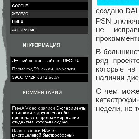
GOOGLE
создано DA
ЖЕЛЕЗО
PSN отключи
LINUX
не испра
АЛГОРИТМЫ
прокоммент
ИНФОРМАЦИЯ
В большинст
ряд проект
Лучший хостинг сайтов - REG.RU
которые не 
Промокод 5% скидки на услуги
наличии дис
39CC-C72F-6342-560A
С чем може
КОММЕНТАРИИ
катастрофич
недели, но 
FreeAIVideo
к записи
Эксперименты
с тиграми и другие способы
преподавать программирование
студентам, которым скучно
Влад
к записи
NAVIS —
многоцелевой быстросборный