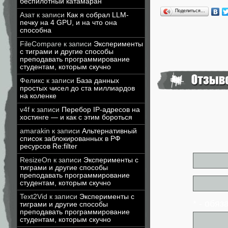
беспилотный катамаран
Поделиться…
Азат
к записи
Как я собрал LLM-
печку на 4 GPU, и на что она
способна
FileCompare
к записи
Эксперименты
с тиграми и другие способы
преподавать программирование
студентам, которым скучно
Феликс
к записи
База данных
простых чисел до ста миллиардов
на коленке
v4f
к записи
Перебор IP-адресов на
хостинге — и как с этим бороться
amarakin
к записи
Альтернативный
список заблокированных в РФ
ресурсов Re:filter
ResizeOn
к записи
Эксперименты с
тиграми и другие способы
преподавать программирование
студентам, которым скучно
Text2Vid
к записи
Эксперименты с
* - обя
тиграми и другие способы
преподавать программирование
студентам, которым скучно