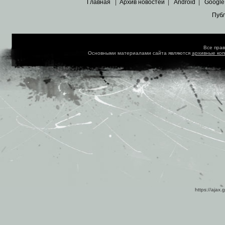
Главная
|
Архив новостей
|
Android
|
Google
Пуб
Все пра
Основными материалами сайта являются
архивные ко
https://ajax.