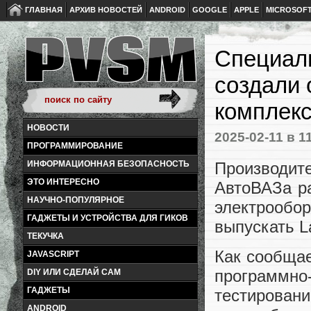
ГЛАВНАЯ
АРХИВ НОВОСТЕЙ
ANDROID
GOOGLE
APPLE
MICROSOF
Специаль
создали 
комплекс
НОВОСТИ
2025-02-11
в 1
ПРОГРАММИРОВАНИЕ
Производи
ИНФОРМАЦИОННАЯ БЕЗОПАСНОСТЬ
ЭТО ИНТЕРЕСНО
АвтоВАЗа ра
НАУЧНО-ПОПУЛЯРНОЕ
электрообор
ГАДЖЕТЫ И УСТРОЙСТВА ДЛЯ ГИКОВ
выпускать La
ТЕКУЧКА
Как сообщае
JAVASCRIPT
программно
DIY ИЛИ СДЕЛАЙ САМ
ГАДЖЕТЫ
тестирова
ANDROID