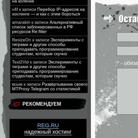
на коленке
v4f
к записи
Перебор IP-адресов на
хостинге — и как с этим бороться
amarakin
к записи
Альтернативный
список заблокированных в РФ
ресурсов Re:filter
ResizeOn
к записи
Эксперименты с
тиграми и другие способы
преподавать программирование
студентам, которым скучно
Text2Vid
к записи
Эксперименты с
* - обя
тиграми и другие способы
преподавать программирование
студентам, которым скучно
всым
к записи
Развёртывание своего
MTProxy Telegram со статистикой
РЕКОМЕНДУЕМ
REG.RU
надежный хостинг