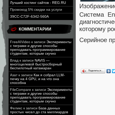
Лучший хостинг сайтов - REG.RU
Изображени
Промокод 5% скидки на услуги
Система En
39CC-C72F-6342-560A
диагности
которому ро
КОММЕНТАРИИ
Серийное пр
FreeAIVideo
к записи
Эксперименты
с тиграми и другие способы
преподавать программирование
студентам, которым скучно
Влад
к записи
NAVIS —
многоцелевой быстросборный
беспилотный катамаран
Поделиться…
Азат
к записи
Как я собрал LLM-
печку на 4 GPU, и на что она
способна
FileCompare
к записи
Эксперименты
с тиграми и другие способы
преподавать программирование
студентам, которым скучно
Феликс
к записи
База данных
простых чисел до ста миллиардов