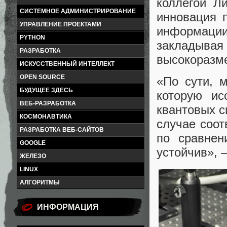
коллегой Л
СИСТЕМНОЕ АДМИНИСТРИРОВАНИЕ
инновация 
УПРАВЛЕНИЕ ПРОЕКТАМИ
информаци
PYTHON
заклады
РАЗРАБОТКА
высокоразме
ИСКУССТВЕННЫЙ ИНТЕЛЛЕКТ
OPEN SOURCE
«По сути, 
БУДУЩЕЕ ЗДЕСЬ
которую ис
ВЕБ-РАЗРАБОТКА
квантовых с
КОСМОНАВТИКА
случае соот
РАЗРАБОТКА ВЕБ-САЙТОВ
по сравнен
GOOGLE
устойчив», 
ЖЕЛЕЗО
LINUX
АЛГОРИТМЫ
ИНФОРМАЦИЯ