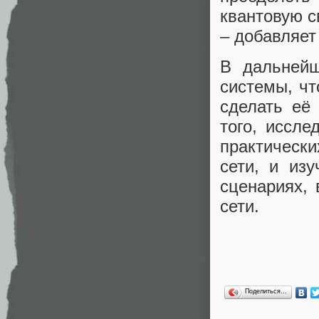
квантовую с
– добавляет
В дальнейш
системы, ч
сделать её
того, иссле
практическ
сети, и из
сценариях, 
сети.
Поделиться…