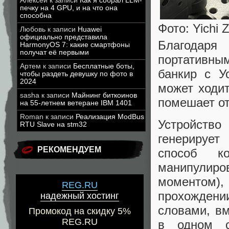
Алексей
к записи
Как я собрал LLM-
печку на 4 GPU, и на что она
способна
Фото: Yichi 
Любовь
к записи
Huawei
официально представила
Благодар
HarmonyOS 7: какие смартфоны
получат её первыми
портативны
Артем
к записи
Бесплатные боты,
банкир с У
чтобы раздеть девушку по фото в
2024
может ходит
sasha
к записи
Майнинг биткоинов
помешает от
на 55-летнем ветеране IBM 1401
Roman
к записи
Реализация ModBus
Устройств
RTU Slave на stm32
генерирует
РЕКОМЕНДУЕМ
способ к
манипулиро
моментом)
REG.RU
прохождени
надежный хостинг
словами, в
Промокод на скидку 5%
REG.RU
в одном с