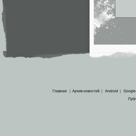
Главная
|
Архив новостей
|
Android
|
Google
Пуб
Все пра
Основными материалами сайта являются
архивные ко