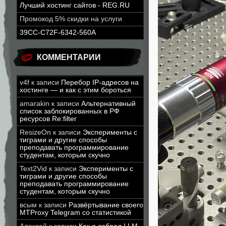
Лучший хостинг сайтов - REG.RU
Промокод 5% скидки на услуги
39CC-C72F-6342-560A
КОММЕНТАРИИ
v4f
к записи
Перебор IP-адресов на
хостинге — и как с этим бороться
amarakin
к записи
Альтернативный
список заблокированных в РФ
ресурсов Re:filter
ResizeOn
к записи
Эксперименты с
тиграми и другие способы
преподавать программирование
студентам, которым скучно
Text2Vid
к записи
Эксперименты с
тиграми и другие способы
преподавать программирование
студентам, которым скучно
всым
к записи
Развёртывание своего
MTProxy Telegram со статистикой