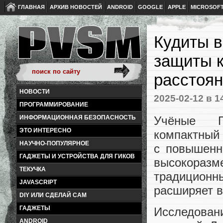
ГЛАВНАЯ
АРХИВ НОВОСТЕЙ
ANDROID
GOOGLE
APPLE
MICROSOF
Кудиты в
защиты 
расстоян
НОВОСТИ
2025-02-12
в 1
ПРОГРАММИРОВАНИЕ
Учёные Пе
ИНФОРМАЦИОННАЯ БЕЗОПАСНОСТЬ
ЭТО ИНТЕРЕСНО
компактный
НАУЧНО-ПОПУЛЯРНОЕ
с повышенн
ГАДЖЕТЫ И УСТРОЙСТВА ДЛЯ ГИКОВ
высокоразм
ТЕКУЧКА
традицион
JAVASCRIPT
расширяет в
DIY ИЛИ СДЕЛАЙ САМ
ГАДЖЕТЫ
Исследован
ANDROID