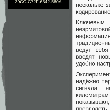
39CC-C72F-6342-560A
несколько з
кодирование
Ключевым
неэрмитово
информация
традиционн
ведут себя
вводят нов
удобно наст
Эксперимен
надёжно пер
сигнала н
километрам
показывают,
преодолеть