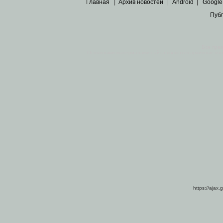
Главная
|
Архив новостей
|
Android
|
Google
Пуб
Все пра
Основными материалами сайта являются
архивные ко
https://ajax.