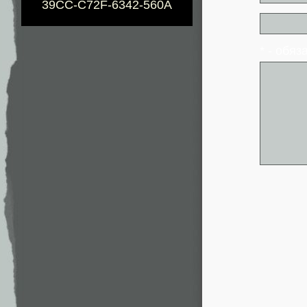
39CC-C72F-6342-560A
* - обя