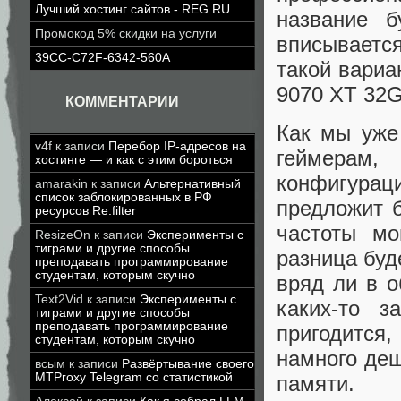
Лучший хостинг сайтов - REG.RU
название 
Промокод 5% скидки на услуги
вписываетс
39CC-C72F-6342-560A
такой вариа
9070 XT 32G
КОММЕНТАРИИ
Как мы уже 
v4f
к записи
Перебор IP-адресов на
геймерам
хостинге — и как с этим бороться
конфигура
amarakin
к записи
Альтернативный
список заблокированных в РФ
предложит б
ресурсов Re:filter
частоты мо
ResizeOn
к записи
Эксперименты с
тиграми и другие способы
разница буд
преподавать программирование
студентам, которым скучно
вряд ли в 
Text2Vid
к записи
Эксперименты с
каких-то 
тиграми и другие способы
преподавать программирование
пригодитс
студентам, которым скучно
намного деш
всым
к записи
Развёртывание своего
MTProxy Telegram со статистикой
памяти.