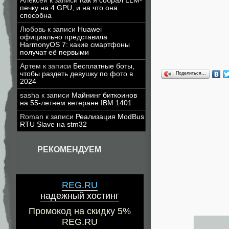
Алексей
к записи
Как я собрал LLM-
печку на 4 GPU, и на что она
способна
Любовь
к записи
Huawei
официально представила
HarmonyOS 7: какие смартфоны
получат её первыми
Артем
к записи
Бесплатные боты,
чтобы раздеть девушку по фото в
Поделиться…
2024
sasha
к записи
Майнинг биткоинов
на 55-летнем ветеране IBM 1401
Roman
к записи
Реализация ModBus
RTU Slave на stm32
РЕКОМЕНДУЕМ
REG.RU
надежный хостинг
Промокод на скидку 5%
REG.RU