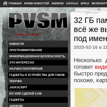
ГЛАВНАЯ
АРХИВ НОВОСТЕЙ
ANDROID
GOOGLE
APPLE
MICROSOF
32 ГБ па
всё же в
под име
НОВОСТИ
2025-02-16
в 1
ПРОГРАММИРОВАНИЕ
ИНФОРМАЦИОННАЯ БЕЗОПАСНОСТЬ
Несколько 
ЭТО ИНТЕРЕСНО
готовит
виде
НАУЧНО-ПОПУЛЯРНОЕ
быстро пред
ГАДЖЕТЫ И УСТРОЙСТВА ДЛЯ ГИКОВ
похоже, кар
ТЕКУЧКА
JAVASCRIPT
DIY ИЛИ СДЕЛАЙ САМ
ГАДЖЕТЫ
ANDROID