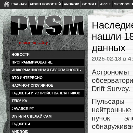
ГЛАВНАЯ
АРХИВ НОВОСТЕЙ
ANDROID
GOOGLE
APPLE
MICROSOF
Наследие
нашли 18
данных
НОВОСТИ
2025-02-18
в 4
ПРОГРАММИРОВАНИЕ
Астрономы
ИНФОРМАЦИОННАЯ БЕЗОПАСНОСТЬ
ЭТО ИНТЕРЕСНО
обсерватор
НАУЧНО-ПОПУЛЯРНОЕ
Drift Survey.
ГАДЖЕТЫ И УСТРОЙСТВА ДЛЯ ГИКОВ
Пульсары 
ТЕКУЧКА
нейтронные
JAVASCRIPT
пучок эл
DIY ИЛИ СДЕЛАЙ САМ
ГАДЖЕТЫ
обнаружива
ANDROID