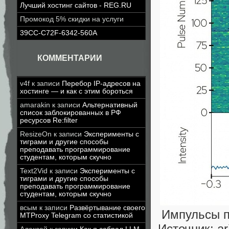
Лучший хостинг сайтов - REG.RU
Промокод 5% скидки на услуги
39CC-C72F-6342-560A
КОММЕНТАРИИ
v4f
к записи
Перебор IP-адресов на
хостинге — и как с этим бороться
amarakin
к записи
Альтернативный
список заблокированных в РФ
ресурсов Re:filter
ResizeOn
к записи
Эксперименты с
тиграми и другие способы
преподавать программирование
студентам, которым скучно
Text2Vid
к записи
Эксперименты с
тиграми и другие способы
преподавать программирование
студентам, которым скучно
всым
к записи
Развёртывание своего
Импульсы п
MTProxy Telegram со статистикой
Источник: ar