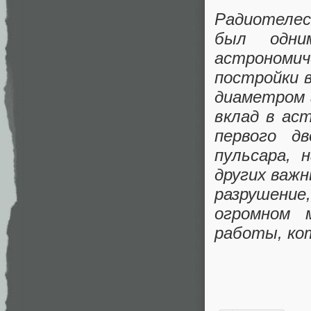
Радиотелес
был одни
астрономи
постройки в
диаметром 
вклад в ас
первого дв
пульсара, 
других важн
разрушение
огромном 
работы, ко