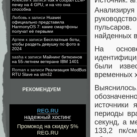
Алексей
к записи
Как я собрал LLM-
печку на 4 GPU, и на что она
Анализиру
способна
руководство
Любовь
к записи
Huawei
официально представила
пульсаров
HarmonyOS 7: какие смартфоны
получат её первыми
найденных в 
Артем
к записи
Бесплатные боты,
чтобы раздеть девушку по фото в
На основ
2024
идентифици
sasha
к записи
Майнинг биткоинов
на 55-летнем ветеране IBM 1401
были изве
Roman
к записи
Реализация ModBus
временных х
RTU Slave на stm32
Выяснилос
РЕКОМЕНДУЕМ
обозначен
источники 
REG.RU
периоды вр
надежный хостинг
секунд, а м
Промокод на скидку 5%
133,2 пк/с
REG.RU