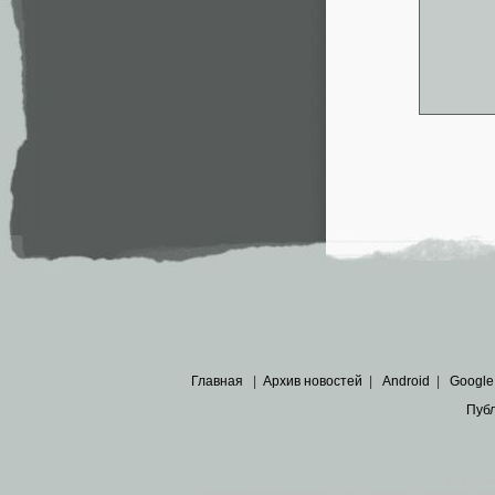
Главная
|
Архив новостей
|
Android
|
Google
Пуб
Все пра
Основными материалами сайта являются
архивные ко