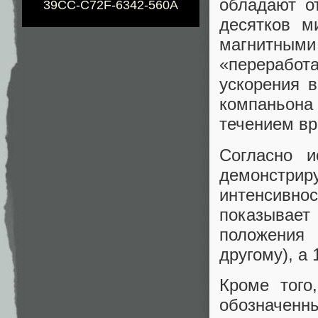
обладают о
39CC-C72F-6342-560A
десятков м
магнит
«перерабо
ускорения 
компаньон
течением вр
Согласно и
демонстрир
интенсивно
показывае
положения 
другому), а
Кроме того
обозначенн