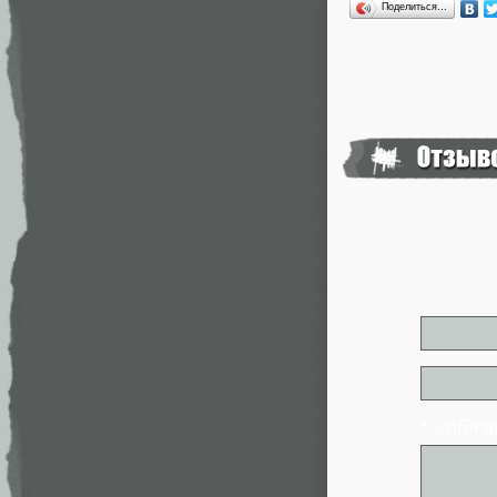
Поделиться…
* - обя