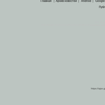
Главная
|
Архив новостей
|
Android
|
Google
Пуб
Все пра
Основными материалами сайта являются
архивные ко
https://ajax.