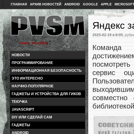
ГЛАВНАЯ
АРХИВ НОВОСТЕЙ
ANDROID
GOOGLE
APPLE
MICROSOF
Яндекс з
2025-02-19
в 8:05
, рубр
Команда 
достижение
НОВОСТИ
посмотрет
ПРОГРАММИРОВАНИЕ
сервис оц
ИНФОРМАЦИОННАЯ БЕЗОПАСНОСТЬ
ЭТО ИНТЕРЕСНО
Пользовате
НАУЧНО-ПОПУЛЯРНОЕ
выходившим
ГАДЖЕТЫ И УСТРОЙСТВА ДЛЯ ГИКОВ
совместно 
ТЕКУЧКА
библиотекой
JAVASCRIPT
DIY ИЛИ СДЕЛАЙ САМ
ГАДЖЕТЫ
ANDROID