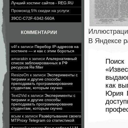
Лучший хостинг сайтов - REG.RU
Промокод 5% скидки на услуги
39CC-C72F-6342-560A
Иллюстраци
КОММЕНТАРИИ
В Яндексе р
v4f
к записи
Перебор IP-адресов на
хостинге — и как с этим бороться
amarakin
к записи
Альтернативный
Поиск
список заблокированных в РФ
ресурсов Re:filter
«Изве
ResizeOn
к записи
Эксперименты с
выдаю
тиграми и другие способы
преподавать программирование
как вы
студентам, которым скучно
Юрия Г
Text2Vid
к записи
Эксперименты с
досту
тиграми и другие способы
преподавать программирование
профес
студентам, которым скучно
всым
к записи
Развёртывание своего
MTProxy Telegram со статистикой