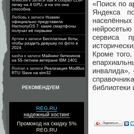
Алексей
к записи
Как я собрал LLM-
«Поиск по а
печку на 4 GPU, и на что она
способна
Яндекса п
Любовь
к записи
Huawei
населённ
официально представила
HarmonyOS 7: какие смартфоны
нейросетью
получат её первыми
сервиса п
Артем
к записи
Бесплатные боты,
чтобы раздеть девушку по фото в
историческ
2024
Кроме того
sasha
к записи
Майнинг биткоинов
на 55-летнем ветеране IBM 1401
епархиальн
Roman
к записи
Реализация ModBus
инвалида», 
RTU Slave на stm32
справочни
библиотеки 
РЕКОМЕНДУЕМ
REG.RU
надежный хостинг
Промокод на скидку 5%
Поделиться…
REG.RU