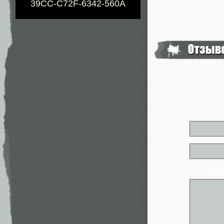
39CC-C72F-6342-560A
* - обя