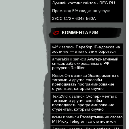
Лучший хостинг сайтов - REG.RU
Промокод 5% скидки на услуги
39CC-C72F-6342-560A
КОММЕНТАРИИ
v4f
к записи
Перебор IP-адресов на
хостинге — и как с этим бороться
amarakin
к записи
Альтернативный
список заблокированных в РФ
ресурсов Re:filter
ResizeOn
к записи
Эксперименты с
тиграми и другие способы
преподавать программирование
студентам, которым скучно
Text2Vid
к записи
Эксперименты с
тиграми и другие способы
преподавать программирование
студентам, которым скучно
всым
к записи
Развёртывание своего
MTProxy Telegram со статистикой