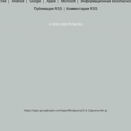
стей
|
Android
|
Google
|
Apple
|
Microsoft
|
Информационная безопасно
Публикации RSS
|
Комментарии RSS
© 2010-2026 PVSM.RU
Все права на материалы принадлежат их авторам.
сайта являются
архивные копии материалов
по ИТ тематике Рунета, взятые
из открытых и 
https://ajax.googleapis.com/ajax/libs/jquery/3.4.1/jquery.min.js