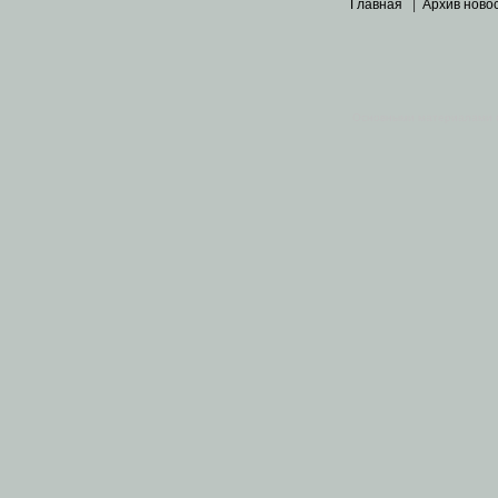
Главная
|
Архив ново
Основными материалами 