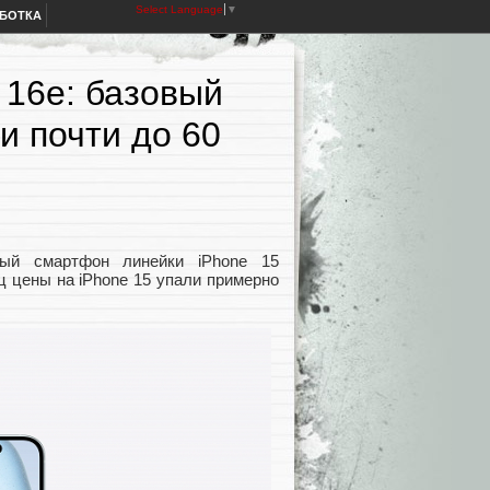
Select Language
▼
АБОТКА
 16e: базовый
и почти до 60
овый смартфон линейки iPhone 15
ц цены на iPhone 15 упали примерно