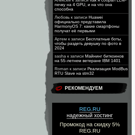
Алексей
к записи
Как я собрал LLM-
печку на 4 GPU, и на что она
способна
Любовь
к записи
Huawei
официально представила
HarmonyOS 7: какие смартфоны
получат её первыми
Артем
к записи
Бесплатные боты,
чтобы раздеть девушку по фото в
2024
sasha
к записи
Майнинг биткоинов
на 55-летнем ветеране IBM 1401
Roman
к записи
Реализация ModBus
RTU Slave на stm32
РЕКОМЕНДУЕМ
REG.RU
надежный хостинг
Промокод на скидку 5%
REG.RU