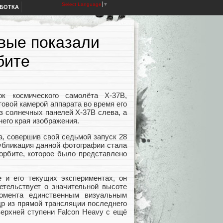
Select Language
▼
АБОТКА
вые показали
бите
к космического самолёта X-37B,
овой камерой аппарата во время его
з солнечных панелей X-37B слева, а
него края изображения.
а, совершив свой седьмой запуск 28
Публикация данной фотографии стала
орбите, которое было представлено
 и его текущих экспериментах, он
етельствует о значительной высоте
омента единственным визуальным
р из прямой трансляции последнего
верхней ступени Falcon Heavy с ещё