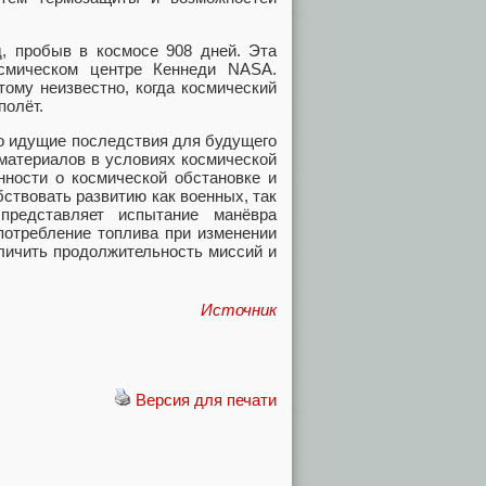
д, пробыв в космосе 908 дней. Эта
смическом центре Кеннеди NASA.
ому неизвестно, когда космический
полёт.
ко идущие последствия для будущего
 материалов в условиях космической
нности о космической обстановке и
ствовать развитию как военных, так
представляет испытание манёвра
потребление топлива при изменении
еличить продолжительность миссий и
Источник
Версия для печати