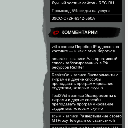
Лучший хостинг сайтов - REG.RU
Промокод 5% скидки на услуги
39CC-C72F-6342-560A
КОММЕНТАРИИ
v4f
к записи
Перебор IP-адресов на
хостинге — и как с этим бороться
amarakin
к записи
Альтернативный
список заблокированных в РФ
ресурсов Re:filter
ResizeOn
к записи
Эксперименты с
тиграми и другие способы
преподавать программирование
студентам, которым скучно
Text2Vid
к записи
Эксперименты с
тиграми и другие способы
преподавать программирование
студентам, которым скучно
всым
к записи
Развёртывание своего
MTProxy Telegram со статистикой