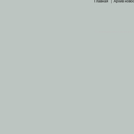
Главная
|
Архив ново
Основными материалами 