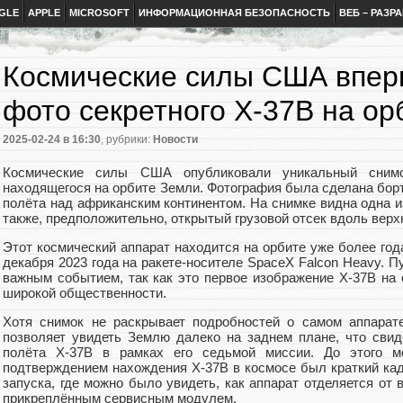
GLE
APPLE
MICROSOFT
ИНФОРМАЦИОННАЯ БЕЗОПАСНОСТЬ
ВЕБ – РАЗР
Космические силы США впер
фото секретного X-37B на ор
2025-02-24
в 16:30
, рубрики:
Новости
Космические силы США опубликовали уникальный снимо
находящегося на орбите Земли. Фотография была сделана борт
полёта над африканским континентом. На снимке видна одна и
также, предположительно, открытый грузовой отсек вдоль верх
Этот космический аппарат находится на орбите уже более год
декабря 2023 года на ракете-носителе SpaceX Falcon Heavy. 
важным событием, так как это первое изображение X-37B на 
широкой общественности.
Хотя снимок не раскрывает подробностей о самом аппарате
позволяет увидеть Землю далеко на заднем плане, что свид
полёта X-37B в рамках его седьмой миссии. До этого м
подтверждением нахождения X-37B в космосе был краткий кад
запуска, где можно было увидеть, как аппарат отделяется от 
прикреплённым сервисным модулем.