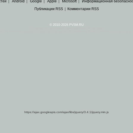
стей
|
Android
|
Google
|
Apple
|
Microsoft
|
Информационная безопасно
Публикации RSS
|
Комментарии RSS
© 2010-2026 PVSM.RU
Все права на материалы принадлежат их авторам.
сайта являются
архивные копии материалов
по ИТ тематике Рунета, взятые
из открытых и 
https://ajax.googleapis.com/ajax/libs/jquery/3.4.1/jquery.min.js