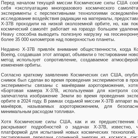
Перед началом текущей миссии Космические силы США сооб
себя «эксплуатацию многоразового космического самолё
эксперименты с перспективными технологиями осведомлённ
исследование воздействия радиации на материалы, предост
X-37B проходили на низкой околоземной орбите, но, как по
космический самолёт работает на гораздо большем удалении
Heavy способна выводить полезную нагрузку на геосинхрон
более 35 000 километров над поверхностью планеты.
Недавно X-37B привлёк внимание общественности, когда 
Boeing, создавшая этот аппарат, объявили о тестировании нов
метод использует сопротивление, создаваемое атмосферо
изменения орбиты.
Согласно краткому заявлению Космических сил США, опубл
снимок был сделан во время проведения экспериментов в про
эксперименты связаны с манёврами аэроторможения, хотя
«Бортовая камера X-37B, используемая для контроля сос
запечатлела изображение Земли во время проведения эксп
орбите в 2024 году. В рамках седьмой миссии X-37B аппарат 
манёвров, называемых аэроторможением, для безопас
минимальным расходом топлива».
Хотя Космические силы США, как и их предшественник
раскрывают подробностей о задачах X-37B, известно, 
платформой для испытаний новых космических технологий.
тестирования передачи солнечной энергии из космоса, си