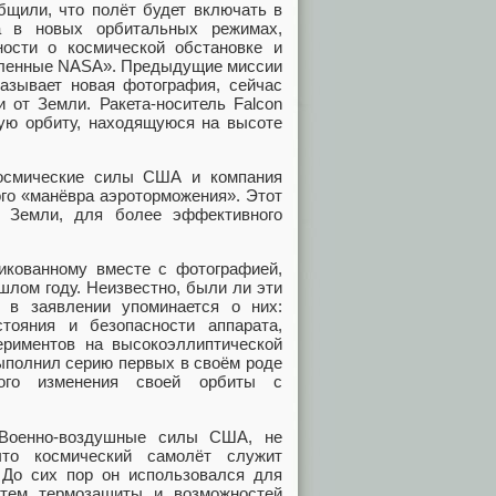
щили, что полёт будет включать в
та в новых орбитальных режимах,
ости о космической обстановке и
авленные NASA». Предыдущие миссии
казывает новая фотография, сейчас
 от Земли. Ракета-носитель Falcon
ную орбиту, находящуюся на высоте
Космические силы США и компания
ого «манёвра аэроторможения». Этот
й Земли, для более эффективного
икованному вместе с фотографией,
шлом году. Неизвестно, были ли эти
 в заявлении упоминается о них:
тояния и безопасности аппарата,
ериментов на высокоэллиптической
выполнил серию первых в своём роде
ного изменения своей орбиты с
 Военно-воздушные силы США, не
что космический самолёт служит
 До сих пор он использовался для
стем термозащиты и возможностей