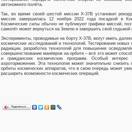
автономного полёта.
Так, во время своей шестой миссии X-37B установил рекор
миссия завершилась 12 ноября 2022 года посадкой в Ко
Космические силы обычно не публикуют графики миссий, поэт
самолёт может вернуться на Землю и завершить свой седьмой 
Эксперименты, проводимые на борту X-37B, могут иметь дале
космических исследований и технологий. Тестирование новых
радиации, разработка технологий для повышения осведомлё
совершенствование манёвров на орбите – всё это может способ
и гражданских космических программ. Особый интерес 
аэроторможения. Эта технология может значительно снизить 
орбиты космических аппаратов, что в свою очередь может ув
расширить возможности космических операций.
Поделиться…