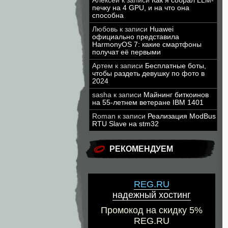
Алексей
к записи
Как я собрал LLM-
печку на 4 GPU, и на что она
способна
Любовь
к записи
Huawei
официально представила
HarmonyOS 7: какие смартфоны
получат её первыми
Артем
к записи
Бесплатные боты,
чтобы раздеть девушку по фото в
2024
sasha
к записи
Майнинг биткоинов
на 55-летнем ветеране IBM 1401
Roman
к записи
Реализация ModBus
RTU Slave на stm32
РЕКОМЕНДУЕМ
REG.RU
надежный хостинг
Промокод на скидку 5%
REG.RU