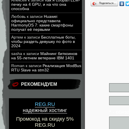
Алексей
к записи
Как я собрал LLM-
Поделиться…
печку на 4 GPU, и на что она
способна
Любовь
к записи
Huawei
официально представила
HarmonyOS 7: какие смартфоны
получат её первыми
Артем
к записи
Бесплатные боты,
чтобы раздеть девушку по фото в
2024
sasha
к записи
Майнинг биткоинов
на 55-летнем ветеране IBM 1401
Roman
к записи
Реализация ModBus
RTU Slave на stm32
РЕКОМЕНДУЕМ
REG.RU
надежный хостинг
* - обя
Промокод на скидку 5%
REG.RU