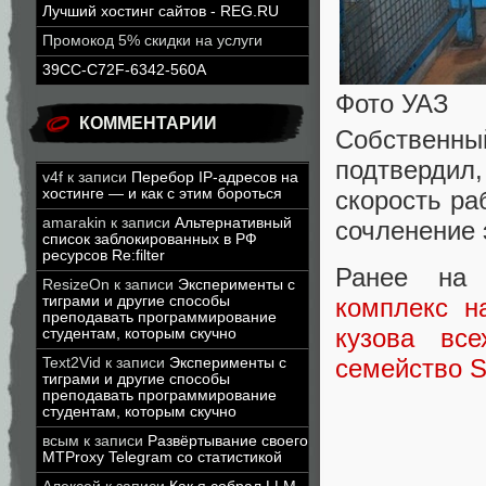
Лучший хостинг сайтов - REG.RU
Промокод 5% скидки на услуги
39CC-C72F-6342-560A
Фото УАЗ
КОММЕНТАРИИ
Собственн
подтвердил
v4f
к записи
Перебор IP-адресов на
скорость ра
хостинге — и как с этим бороться
amarakin
к записи
Альтернативный
сочленение 
список заблокированных в РФ
ресурсов Re:filter
Ранее на 
ResizeOn
к записи
Эксперименты с
тиграми и другие способы
комплекс н
преподавать программирование
кузова вс
студентам, которым скучно
семейство So
Text2Vid
к записи
Эксперименты с
тиграми и другие способы
преподавать программирование
студентам, которым скучно
всым
к записи
Развёртывание своего
MTProxy Telegram со статистикой