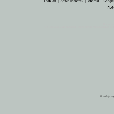
Главная
|
Архив новостей
|
Android
|
Google
Пуб
Все пра
Основными материалами сайта являются
архивные ко
https://ajax.