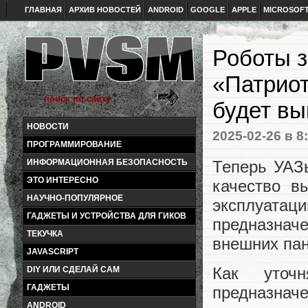
ГЛАВНАЯ
АРХИВ НОВОСТЕЙ
ANDROID
GOOGLE
APPLE
MICROSOF
Роботы з
«Патриот
будет в
НОВОСТИ
2025-02-26
в 8
ПРОГРАММИРОВАНИЕ
Теперь УАЗ
ИНФОРМАЦИОННАЯ БЕЗОПАСНОСТЬ
ЭТО ИНТЕРЕСНО
качество в
НАУЧНО-ПОПУЛЯРНОЕ
эксплуатац
ГАДЖЕТЫ И УСТРОЙСТВА ДЛЯ ГИКОВ
предназнач
ТЕКУЧКА
внешних пан
JAVASCRIPT
Как уточн
DIY ИЛИ СДЕЛАЙ САМ
ГАДЖЕТЫ
предназначе
ANDROID