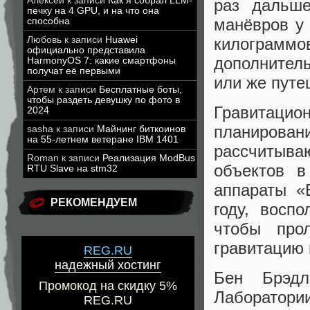
Алексей
к записи
Как я собрал LLM-
раз дальше
печку на 4 GPU, и на что она
манёвров у 
способна
Любовь
к записи
Huawei
килограммо
официально представила
дополнитель
HarmonyOS 7: какие смартфоны
получат её первыми
или же путе
Артем
к записи
Бесплатные боты,
чтобы раздеть девушку по фото в
Гравитацио
2024
планиров
sasha
к записи
Майнинг биткоинов
на 55-летнем ветеране IBM 1401
рассчитыва
Roman
к записи
Реализация ModBus
объектов в
RTU Slave на stm32
аппараты «
РЕКОМЕНДУЕМ
году, восп
чтобы прол
гравитацию 
REG.RU
надежный хостинг
Бен Брэдл
Промокод на скидку 5%
Лаборатории
REG.RU