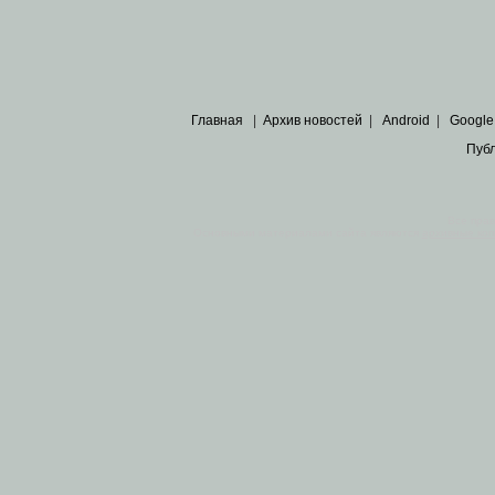
Главная
|
Архив новостей
|
Android
|
Google
Пуб
Все пра
Основными материалами сайта являются
архивные ко