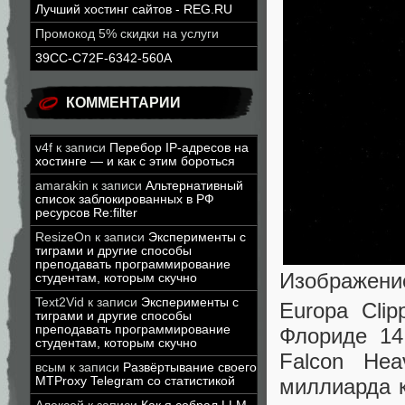
Лучший хостинг сайтов - REG.RU
Промокод 5% скидки на услуги
39CC-C72F-6342-560A
КОММЕНТАРИИ
v4f
к записи
Перебор IP-адресов на
хостинге — и как с этим бороться
amarakin
к записи
Альтернативный
список заблокированных в РФ
ресурсов Re:filter
ResizeOn
к записи
Эксперименты с
тиграми и другие способы
преподавать программирование
Изображение
студентам, которым скучно
Text2Vid
к записи
Эксперименты с
Europa Cli
тиграми и другие способы
преподавать программирование
Флориде 14
студентам, которым скучно
Falcon Hea
всым
к записи
Развёртывание своего
MTProxy Telegram со статистикой
миллиарда к