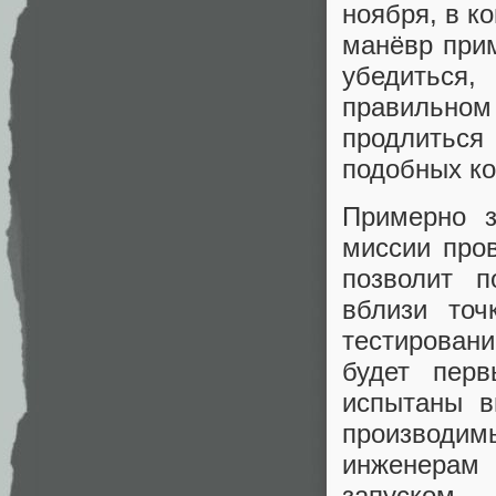
ноября, в к
манёвр прим
убедиться
правильном
продлиться
подобных ко
Примерно з
миссии про
позволит п
вблизи точ
тестирован
будет перв
испытаны в
производи
инженерам 
запуском.