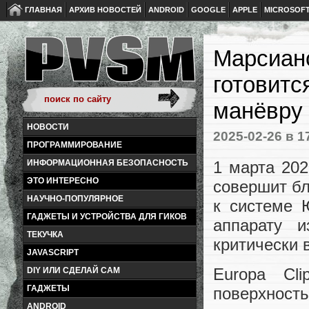
ГЛАВНАЯ
АРХИВ НОВОСТЕЙ
ANDROID
GOOGLE
APPLE
MICROSOF
Марсианс
готовит
манёвру
НОВОСТИ
2025-02-26
в 1
ПРОГРАММИРОВАНИЕ
1 марта 202
ИНФОРМАЦИОННАЯ БЕЗОПАСНОСТЬ
ЭТО ИНТЕРЕСНО
совершит бл
НАУЧНО-ПОПУЛЯРНОЕ
к системе 
ГАДЖЕТЫ И УСТРОЙСТВА ДЛЯ ГИКОВ
аппарату и
ТЕКУЧКА
критически 
JAVASCRIPT
Europa Cl
DIY ИЛИ СДЕЛАЙ САМ
ГАДЖЕТЫ
поверхнос
ANDROID