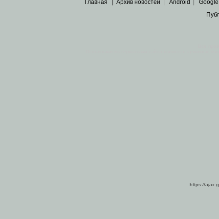
Главная
|
Архив новостей
|
Android
|
Google
Пуб
Все пра
Основными материалами сайта являются
архивные ко
https://ajax.