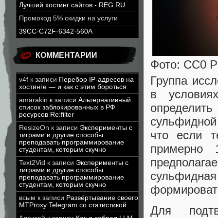
Лучший хостинг сайтов - REG.RU
Промокод 5% скидки на услуги
39CC-C72F-6342-560A
КОММЕНТАРИИ
Фото: CC0 P
Группа исс
v4f
к записи
Перебор IP-адресов на
хостинге — и как с этим бороться
в условия
amarakin
к записи
Альтернативный
определить 
список заблокированных в РФ
ресурсов Re:filter
сульфидной
ResizeOn
к записи
Эксперименты с
что если т
тиграми и другие способы
преподавать программирование
примерно 
студентам, которым скучно
предполага
Text2Vid
к записи
Эксперименты с
тиграми и другие способы
сульфидна
преподавать программирование
студентам, которым скучно
формировать
всым
к записи
Развёртывание своего
MTProxy Telegram со статистикой
Для подтв