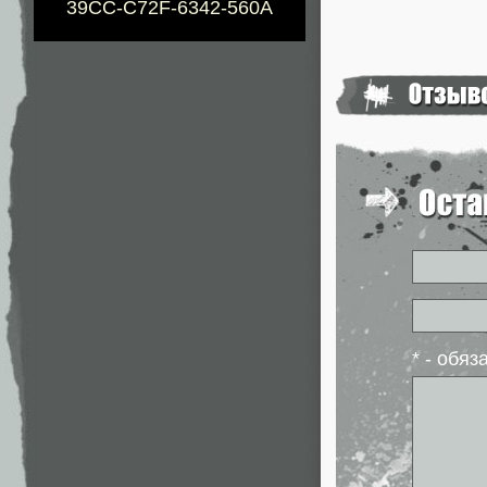
39CC-C72F-6342-560A
* - обя