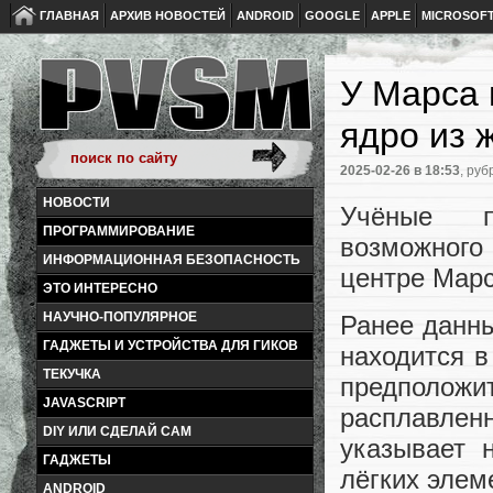
ГЛАВНАЯ
АРХИВ НОВОСТЕЙ
ANDROID
GOOGLE
APPLE
MICROSOF
У Марса 
ядро из 
2025-02-26
в 18:53
, руб
НОВОСТИ
Учёные пр
ПРОГРАММИРОВАНИЕ
возможного
ИНФОРМАЦИОННАЯ БЕЗОПАСНОСТЬ
центре Марс
ЭТО ИНТЕРЕСНО
НАУЧНО-ПОПУЛЯРНОЕ
Ранее данны
ГАДЖЕТЫ И УСТРОЙСТВА ДЛЯ ГИКОВ
находится в
ТЕКУЧКА
предполо
JAVASCRIPT
расплавлен
DIY ИЛИ СДЕЛАЙ САМ
указывает 
ГАДЖЕТЫ
лёгких элеме
ANDROID