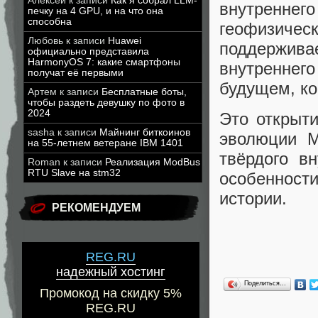
Алексей
к записи
Как я собрал LLM-
внутренне
печку на 4 GPU, и на что она
способна
геофизичес
Любовь
к записи
Huawei
поддерживае
официально представила
HarmonyOS 7: какие смартфоны
внутренне
получат её первыми
будущем, ко
Артем
к записи
Бесплатные боты,
чтобы раздеть девушку по фото в
2024
Это открыт
sasha
к записи
Майнинг биткоинов
эволюции М
на 55-летнем ветеране IBM 1401
твёрдого в
Roman
к записи
Реализация ModBus
RTU Slave на stm32
особенност
истории.
РЕКОМЕНДУЕМ
REG.RU
надежный хостинг
Поделиться…
Промокод на скидку 5%
REG.RU