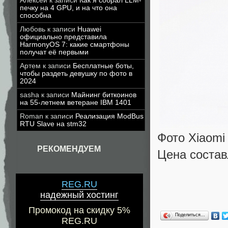
Алексей
к записи
Как я собрал LLM-
печку на 4 GPU, и на что она
способна
Любовь
к записи
Huawei
официально представила
HarmonyOS 7: какие смартфоны
получат её первыми
Артем
к записи
Бесплатные боты,
чтобы раздеть девушку по фото в
2024
sasha
к записи
Майнинг биткоинов
на 55-летнем ветеране IBM 1401
Roman
к записи
Реализация ModBus
RTU Slave на stm32
Фото Xiaomi
РЕКОМЕНДУЕМ
Цена состав
REG.RU
надежный хостинг
Промокод на скидку 5%
Поделиться…
REG.RU