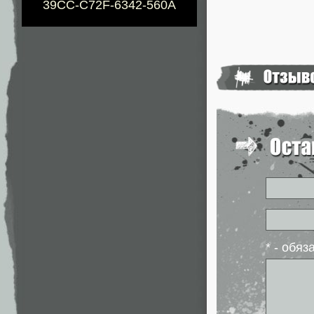
39CC-C72F-6342-560A
* - обя