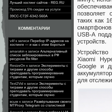
Лучший хостинг сайтов - REG.RU
обеспечив
Промокод 5% скидки на услуги
позволяет 
39CC-C72F-6342-560A
таких как 1
смартфонов,
КОММЕНТАРИИ
USB-A подд
устройств.
v4f
к записи
Перебор IP-адресов на
хостинге — и как с этим бороться
Устройство
amarakin
к записи
Альтернативный
список заблокированных в РФ
Xiaomi Hyp
ресурсов Re:filter
Google и д
ResizeOn
к записи
Эксперименты с
тиграми и другие способы
аккумулято
преподавать программирование
студентам, которым скучно
для отслежи
Text2Vid
к записи
Эксперименты с
тиграми и другие способы
преподавать программирование
студентам, которым скучно
всым
к записи
Развёртывание своего
MTProxy Telegram со статистикой