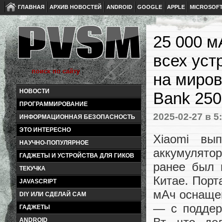
ГЛАВНАЯ
АРХИВ НОВОСТЕЙ
ANDROID
GOOGLE
APPLE
MICROSOF
25 000 м
всех уст
на миров
НОВОСТИ
Bank 25
ПРОГРАММИРОВАНИЕ
2025-02-27
в 5
ИНФОРМАЦИОННАЯ БЕЗОПАСНОСТЬ
ЭТО ИНТЕРЕСНО
Xiaomi вы
НАУЧНО-ПОПУЛЯРНОЕ
аккумулято
ГАДЖЕТЫ И УСТРОЙСТВА ДЛЯ ГИКОВ
ранее был 
ТЕКУЧКА
Китае. Порт
JAVASCRIPT
мАч оснаще
DIY ИЛИ СДЕЛАЙ САМ
— с поддер
ГАДЖЕТЫ
ANDROID