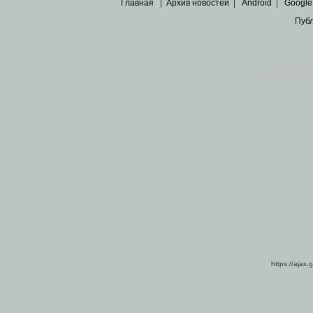
Главная
|
Архив новостей
|
Android
|
Google
Пуб
Все пра
Основными материалами сайта являются
архивные ко
https://ajax.