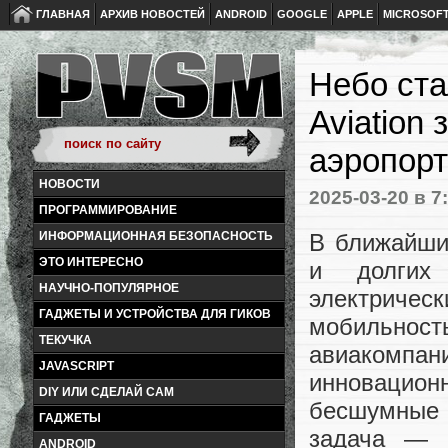
ГЛАВНАЯ
АРХИВ НОВОСТЕЙ
ANDROID
GOOGLE
APPLE
MICROSOF
Небо стал
Aviation
аэропорт
НОВОСТИ
2025-03-20
в 7
ПРОГРАММИРОВАНИЕ
В ближайши
ИНФОРМАЦИОННАЯ БЕЗОПАСНОСТЬ
ЭТО ИНТЕРЕСНО
и долгих
НАУЧНО-ПОПУЛЯРНОЕ
электричес
ГАДЖЕТЫ И УСТРОЙСТВА ДЛЯ ГИКОВ
мобильность
ТЕКУЧКА
авиакомпа
JAVASCRIPT
инновацио
DIY ИЛИ СДЕЛАЙ САМ
бесшумные 
ГАДЖЕТЫ
задача — 
ANDROID