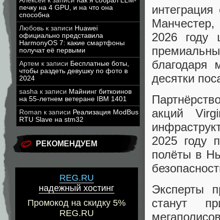
Алексей
к записи
Как я собрал LLM-
интеграция
печку на 4 GPU, и на что она
способна
Манчестер, 
Любовь
к записи
Huawei
2026 году 
официально представила
HarmonyOS 7: какие смартфоны
премиальн
получат её первыми
благодаря 
Артем
к записи
Бесплатные боты,
чтобы раздеть девушку по фото в
десятки пос
2024
sasha
к записи
Майнинг биткоинов
Партнёрств
на 55-летнем ветеране IBM 1401
акций Virg
Roman
к записи
Реализация ModBus
RTU Slave на stm32
инфраструк
2025 году 
РЕКОМЕНДУЕМ
полёты в Н
безопасност
REG.RU
Эксперты п
надежный хостинг
станут пр
Промокод на скидку 5%
REG.RU
мегаполисо