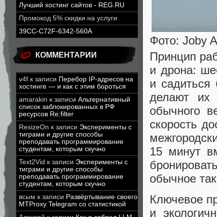
Лучший хостинг сайтов - REG.RU
Промокод 5% скидки на услуги
39CC-C72F-6342-560A
Фото: Joby A
Принцип раб
КОММЕНТАРИИ
и дрона: ше
v4f
к записи
Перебор IP-адресов на
и садиться 
хостинге — и как с этим бороться
делают их
amarakin
к записи
Альтернативный
список заблокированных в РФ
обычного в
ресурсов Re:filter
скорость до
ResizeOn
к записи
Эксперименты с
тиграми и другие способы
межгородски
преподавать программирование
15 минут в
студентам, которым скучно
бронироват
Text2Vid
к записи
Эксперименты с
тиграми и другие способы
обычное так
преподавать программирование
студентам, которым скучно
Ключевое пр
всым
к записи
Развёртывание своего
MTProxy Telegram со статистикой
и экологич