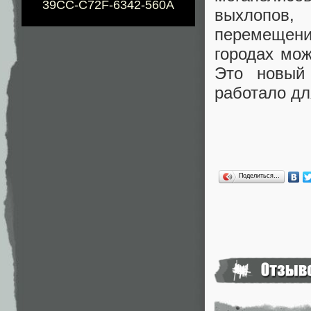
39CC-C72F-6342-560A
выхлопов,
перемещен
городах мож
Это новый
работало дл
Поделиться…