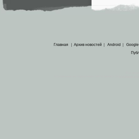
Главная
|
Архив новостей
|
Android
|
Google
Пуб
Все пра
Основными материалами сайта являются
архивные ко