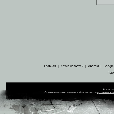
Главная
|
Архив новостей
|
Android
|
Google
Пуб
Все пра
Основными материалами сайта являются
архивные ко