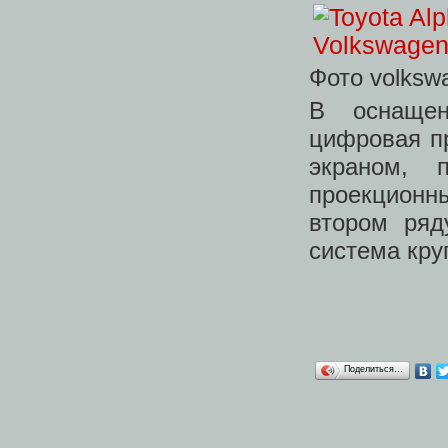
Фото volksw
В оснащен
цифровая п
экраном, 
проекционн
втором ряду
система кру
Поделиться…