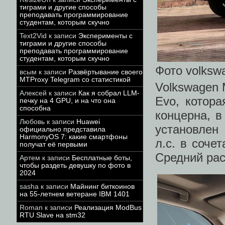
тиграми и другие способы
преподавать программирование
студентам, которым скучно
Text2Vid
к записи
Эксперименты с
тиграми и другие способы
преподавать программирование
студентам, которым скучно
Фото volksw
всым
к записи
Развёртывание своего
MTProxy Telegram со статистикой
Volkswagen 
Алексей
к записи
Как я собрал LLM-
Evo, котор
печку на 4 GPU, и на что она
способна
концерна, в
Любовь
к записи
Huawei
установлен
официально представила
HarmonyOS 7: какие смартфоны
л.с. в соч
получат её первыми
Средний рас
Артем
к записи
Бесплатные боты,
чтобы раздеть девушку по фото в
2024
sasha
к записи
Майнинг биткоинов
на 55-летнем ветеране IBM 1401
Roman
к записи
Реализация ModBus
RTU Slave на stm32