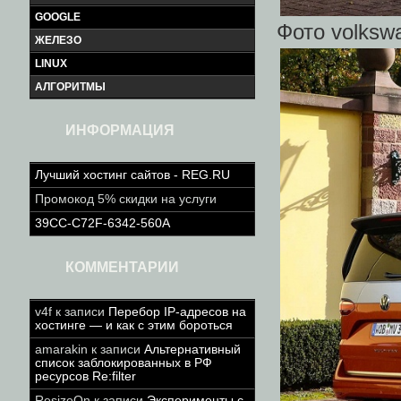
GOOGLE
Фото volksw
ЖЕЛЕЗО
LINUX
АЛГОРИТМЫ
ИНФОРМАЦИЯ
Лучший хостинг сайтов - REG.RU
Промокод 5% скидки на услуги
39CC-C72F-6342-560A
КОММЕНТАРИИ
v4f
к записи
Перебор IP-адресов на
хостинге — и как с этим бороться
amarakin
к записи
Альтернативный
список заблокированных в РФ
ресурсов Re:filter
ResizeOn
к записи
Эксперименты с