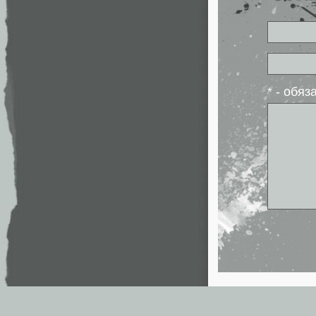
* - обя