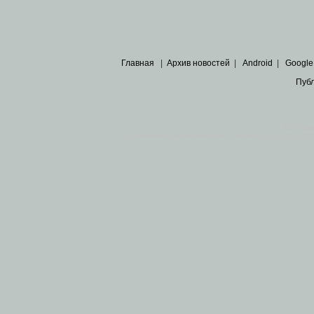
Главная
|
Архив новостей
|
Android
|
Google
Пуб
Все пра
Основными материалами сайта являются
архивные ко