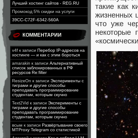
Лучший хостинг сайтов - REG.RU
такие как к
Промокод 5% скидки на услуги
жизненных ц
39CC-C72F-6342-560A
что уже че
некоторые 
КОММЕНТАРИИ
«космически
v4f
к записи
Перебор IP-адресов на
хостинге — и как с этим бороться
amarakin
к записи
Альтернативный
список заблокированных в РФ
ресурсов Re:filter
ResizeOn
к записи
Эксперименты с
тиграми и другие способы
преподавать программирование
студентам, которым скучно
Text2Vid
к записи
Эксперименты с
тиграми и другие способы
преподавать программирование
студентам, которым скучно
всым
к записи
Развёртывание своего
MTProxy Telegram со статистикой