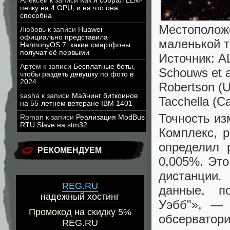
Алексей
к записи
Как я собрал LLM-
печку на 4 GPU, и на что она
способна
Местоположе
Любовь
к записи
Huawei
официально представила
маленькой т
HarmonyOS 7: какие смартфоны
получат её первыми
Источник: AL
Артем
к записи
Бесплатные боты,
Schouws et 
чтобы раздеть девушку по фото в
2024
Robertson (U
sasha
к записи
Майнинг биткоинов
Tacchella (Ca
на 55-летнем ветеране IBM 1401
Точность и
Roman
к записи
Реализация ModBus
RTU Slave на stm32
Комплекс, 
определил 
РЕКОМЕНДУЕМ
0,005%. Это
дистанции.
REG.RU
данные, п
надежный хостинг
Уэбб"», — 
Промокод на скидку 5%
обсерватори
REG.RU