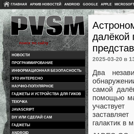
ГЛАВНАЯ
АРХИВ НОВОСТЕЙ
ANDROID
GOOGLE
APPLE
MICROSOF
Астроно
далёкой 
представ
НОВОСТИ
2025-03-20
в 1
ПРОГРАММИРОВАНИЕ
Два незав
ИНФОРМАЦИОННАЯ БЕЗОПАСНОСТЬ
ЭТО ИНТЕРЕСНО
обнаружен
НАУЧНО-ПОПУЛЯРНОЕ
самой далё
ГАДЖЕТЫ И УСТРОЙСТВА ДЛЯ ГИКОВ
помощью ма
ТЕКУЧКА
участвует
JAVASCRIPT
заставляе
DIY ИЛИ СДЕЛАЙ САМ
галактик в 
ГАДЖЕТЫ
ANDROID