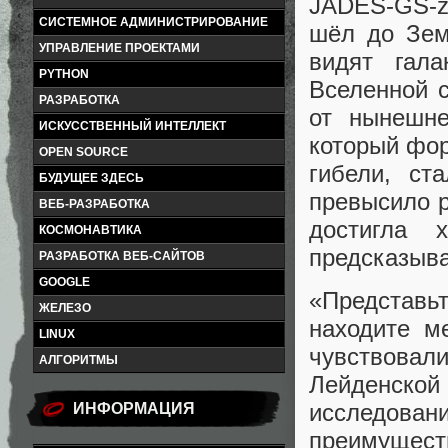
JADES-GS-z
СИСТЕМНОЕ АДМИНИСТРИРОВАНИЕ
шёл до Зем
УПРАВЛЕНИЕ ПРОЕКТАМИ
видят гала
PYTHON
Вселенной 
РАЗРАБОТКА
от нынешне
ИСКУССТВЕННЫЙ ИНТЕЛЛЕКТ
который фор
OPEN SOURCE
гибели, ст
БУДУЩЕЕ ЗДЕСЬ
превысило р
ВЕБ-РАЗРАБОТКА
достигла 
КОСМОНАВТИКА
предсказыв
РАЗРАБОТКА ВЕБ-САЙТОВ
GOOGLE
«Представь
ЖЕЛЕЗО
находите м
LINUX
чувствова
АЛГОРИТМЫ
Лейденско
исследова
ИНФОРМАЦИЯ
преимуществ