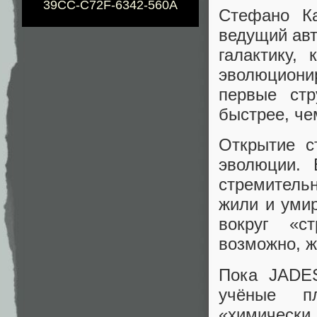
39CC-C72F-6342-560A
Стефано К
ведущий авт
галактику,
эволюциони
первые ст
быстрее, че
Открытие с
эволюции. 
стремительн
жили и уми
вокруг «с
возможно, ж
Пока JADES
учёные пл
«химически 