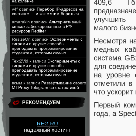
409,6 Тб
на коленке
предназначе
v4f
к записи
Перебор IP-адресов на
хостинге — и как с этим бороться
улучшить 
amarakin
к записи
Альтернативный
малого бизн
список заблокированных в РФ
ресурсов Re:filter
Несмотря на
ResizeOn
к записи
Эксперименты с
тиграми и другие способы
медных каб
преподавать программирование
студентам, которым скучно
система GB
Text2Vid
к записи
Эксперименты с
для соедине
тиграми и другие способы
преподавать программирование
на уровне 
студентам, которым скучно
отметили в 
всым
к записи
Развёртывание своего
MTProxy Telegram со статистикой
что ускорит
РЕКОМЕНДУЕМ
Первый ком
года, а Spe
REG.RU
надежный хостинг