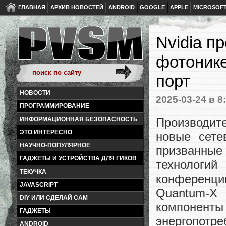
ГЛАВНАЯ
АРХИВ НОВОСТЕЙ
ANDROID
GOOGLE
APPLE
MICROSOF
Nvidia п
фотонике
порт
НОВОСТИ
2025-03-24
в 8
ПРОГРАММИРОВАНИЕ
Производит
ИНФОРМАЦИОННАЯ БЕЗОПАСНОСТЬ
ЭТО ИНТЕРЕСНО
новые сете
НАУЧНО-ПОПУЛЯРНОЕ
призванны
ГАДЖЕТЫ И УСТРОЙСТВА ДЛЯ ГИКОВ
технологи
ТЕКУЧКА
конференци
JAVASCRIPT
Quantum-X 
DIY ИЛИ СДЕЛАЙ САМ
компонент
ГАДЖЕТЫ
энергопотре
ANDROID