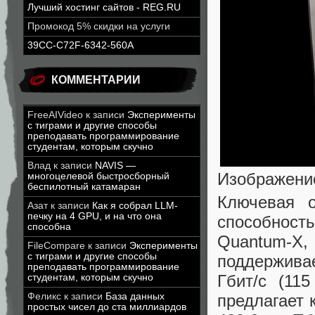
Лучший хостинг сайтов - REG.RU
Промокод 5% скидки на услуги
39CC-C72F-6342-560A
КОММЕНТАРИИ
FreeAIVideo
к записи
Эксперименты
с тиграми и другие способы
преподавать программирование
студентам, которым скучно
Влад
к записи
NAVIS —
Изображение
многоцелевой быстросборный
беспилотный катамаран
Ключевая о
Азат
к записи
Как я собрал LLM-
печку на 4 GPU, и на что она
способность
способна
Quantum-X
FileCompare
к записи
Эксперименты
с тиграми и другие способы
поддерживае
преподавать программирование
Гбит/с (11
студентам, которым скучно
предлагает 
Феликс
к записи
База данных
простых чисел до ста миллиардов