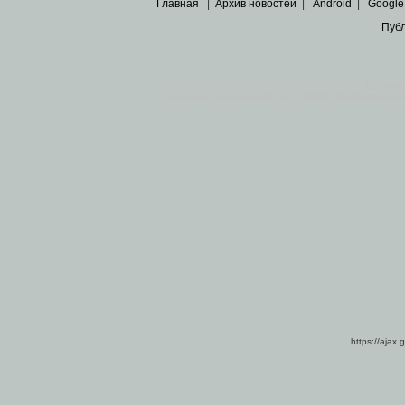
Главная
|
Архив новостей
|
Android
|
Google
Пуб
Все пра
Основными материалами сайта являются
архивные ко
https://ajax.