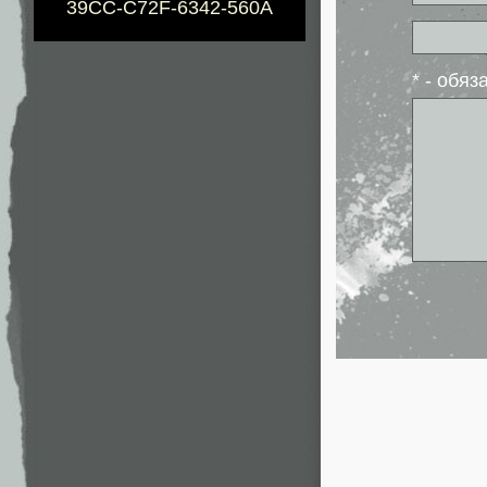
39CC-C72F-6342-560A
* - обя