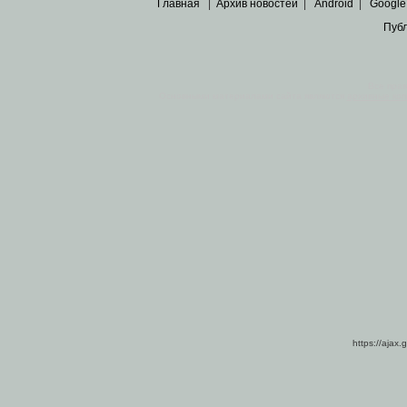
Главная
|
Архив новостей
|
Android
|
Google
Пуб
Все пра
Основными материалами сайта являются
архивные ко
https://ajax.