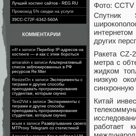
Лучший хостинг сайтов - REG.RU
Фото: CCTV
Промокод 5% скидки на услуги
Спутник 
39CC-C72F-6342-560A
широкополо
интернетом
КОММЕНТАРИИ
других перс
v4f
к записи
Перебор IP-адресов на
Ракета CZ-
хостинге — и как с этим бороться
метра с обт
amarakin
к записи
Альтернативный
список заблокированных в РФ
жидком топ
ресурсов Re:filter
низкую око
ResizeOn
к записи
Эксперименты с
тиграми и другие способы
синхронную 
преподавать программирование
студентам, которым скучно
Китай инвес
Text2Vid
к записи
Эксперименты с
тиграми и другие способы
телекоммун
преподавать программирование
студентам, которым скучно
исследован
всым
к записи
Развёртывание своего
работает к
MTProxy Telegram со статистикой
международ