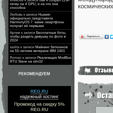
Алексей
к записи
Как я собрал LLM-
печку на 4 GPU, и на что она
космических
способна
Любовь
к записи
Huawei
официально представила
HarmonyOS 7: какие смартфоны
получат её первыми
Артем
к записи
Бесплатные боты,
чтобы раздеть девушку по фото в
Поделиться…
2024
sasha
к записи
Майнинг биткоинов
на 55-летнем ветеране IBM 1401
Roman
к записи
Реализация ModBus
RTU Slave на stm32
РЕКОМЕНДУЕМ
REG.RU
надежный хостинг
Промокод на скидку 5%
REG.RU