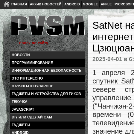
ГЛАВНАЯ
АРХИВ НОВОСТЕЙ
ANDROID
GOOGLE
APPLE
MICROSOF
SatNet н
интернет
Цзюцюан
НОВОСТИ
2025-04-01
в 6
ПРОГРАММИРОВАНИЕ
1 апреля 2
ИНФОРМАЦИОННАЯ БЕЗОПАСНОСТЬ
ЭТО ИНТЕРЕСНО
спутник Sa
НАУЧНО-ПОПУЛЯРНОЕ
севере ст
ГАДЖЕТЫ И УСТРОЙСТВА ДЛЯ ГИКОВ
управление
ТЕКУЧКА
("Чанчжэн-
JAVASCRIPT
времени (0
DIY ИЛИ СДЕЛАЙ САМ
телевидение
ГАДЖЕТЫ
значение дл
ANDROID