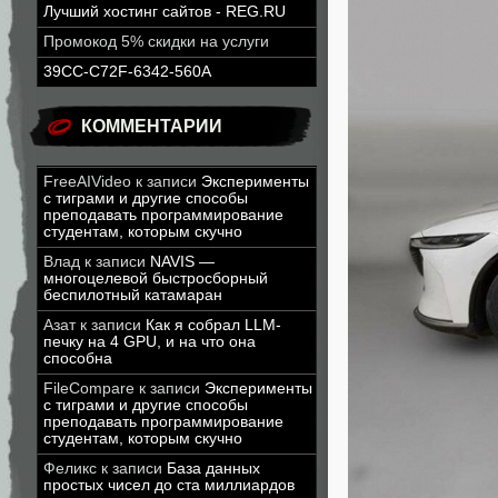
Лучший хостинг сайтов - REG.RU
Промокод 5% скидки на услуги
39CC-C72F-6342-560A
КОММЕНТАРИИ
FreeAIVideo
к записи
Эксперименты
с тиграми и другие способы
преподавать программирование
студентам, которым скучно
Влад
к записи
NAVIS —
многоцелевой быстросборный
беспилотный катамаран
Азат
к записи
Как я собрал LLM-
печку на 4 GPU, и на что она
способна
FileCompare
к записи
Эксперименты
с тиграми и другие способы
преподавать программирование
студентам, которым скучно
Феликс
к записи
База данных
простых чисел до ста миллиардов