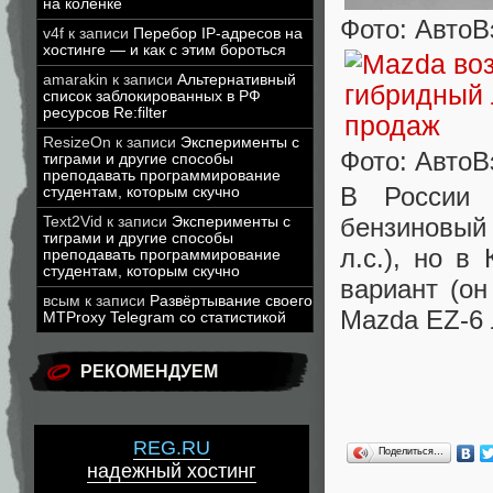
на коленке
Фото: АвтоВ
v4f
к записи
Перебор IP-адресов на
хостинге — и как с этим бороться
amarakin
к записи
Альтернативный
список заблокированных в РФ
ресурсов Re:filter
ResizeOn
к записи
Эксперименты с
Фото: АвтоВ
тиграми и другие способы
преподавать программирование
В России 
студентам, которым скучно
бензиновый
Text2Vid
к записи
Эксперименты с
тиграми и другие способы
л.с.), но в
преподавать программирование
студентам, которым скучно
вариант (он
всым
к записи
Развёртывание своего
Mazda EZ-6 
MTProxy Telegram со статистикой
РЕКОМЕНДУЕМ
REG.RU
Поделиться…
надежный хостинг