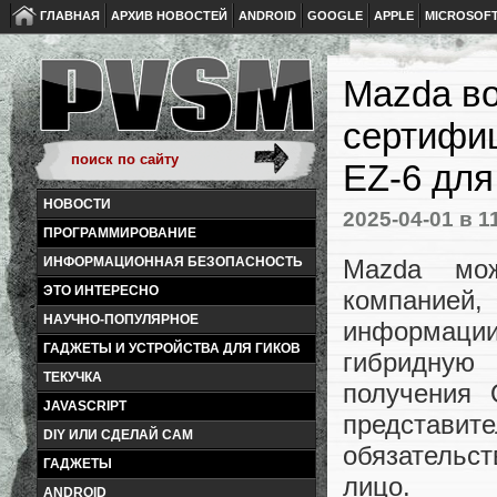
ГЛАВНАЯ
АРХИВ НОВОСТЕЙ
ANDROID
GOOGLE
APPLE
MICROSOF
Mazda в
сертифи
EZ-6 дл
НОВОСТИ
2025-04-01
в 1
ПРОГРАММИРОВАНИЕ
Mazda мож
ИНФОРМАЦИОННАЯ БЕЗОПАСНОСТЬ
ЭТО ИНТЕРЕСНО
компанией
НАУЧНО-ПОПУЛЯРНОЕ
информации
ГАДЖЕТЫ И УСТРОЙСТВА ДЛЯ ГИКОВ
гибридную
ТЕКУЧКА
получения 
JAVASCRIPT
представит
DIY ИЛИ СДЕЛАЙ САМ
обязательс
ГАДЖЕТЫ
лицо.
ANDROID