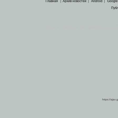
Главная
|
Архив новостей
|
Android
|
Google
Пуб
Все пра
Основными материалами сайта являются
архивные ко
https://ajax.