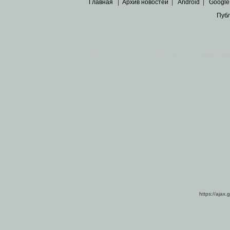
Главная
|
Архив новостей
|
Android
|
Google
Пуб
Все пра
Основными материалами сайта являются
архивные ко
https://ajax.