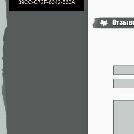
39CC-C72F-6342-560A
* - обя