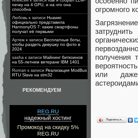
особенно п
Алексей
к записи
Как я собрал LLM-
печку на 4 GPU, и на что она
огромного к
способна
Любовь
к записи
Huawei
Загрязнени
официально представила
HarmonyOS 7: какие смартфоны
затруднит
получат её первыми
органическ
Артем
к записи
Бесплатные боты,
чтобы раздеть девушку по фото в
первозданн
2024
получения 
sasha
к записи
Майнинг биткоинов
на 55-летнем ветеране IBM 1401
вероятность
Roman
к записи
Реализация ModBus
или даже
RTU Slave на stm32
астероидами
РЕКОМЕНДУЕМ
REG.RU
надежный хостинг
Поделиться…
Промокод на скидку 5%
REG.RU