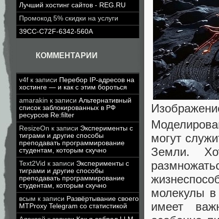
Лучший хостинг сайтов - REG.RU
Промокод 5% скидки на услуги
39CC-C72F-6342-560A
КОММЕНТАРИИ
v4f
к записи
Перебор IP-адресов на
хостинге — и как с этим бороться
amarakin
к записи
Альтернативный
Изображение
список заблокированных в РФ
ресурсов Re:filter
Моделирован
ResizeOn
к записи
Эксперименты с
могут служи
тиграми и другие способы
преподавать программирование
Земли. Х
студентам, которым скучно
размножат
Text2Vid
к записи
Эксперименты с
тиграми и другие способы
жизнеспосо
преподавать программирование
студентам, которым скучно
молекулы в
всым
к записи
Развёртывание своего
имеет важ
MTProxy Telegram со статистикой