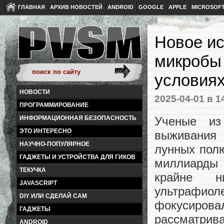
ГЛАВНАЯ
АРХИВ НОВОСТЕЙ
ANDROID
GOOGLE
APPLE
MICROSOF
Новое ис
микробы 
условиях
НОВОСТИ
2025-04-01
в 1
ПРОГРАММИРОВАНИЕ
Ученые из
ИНФОРМАЦИОННАЯ БЕЗОПАСНОСТЬ
ЭТО ИНТЕРЕСНО
выживания 
НАУЧНО-ПОПУЛЯРНОЕ
лунных полю
ГАДЖЕТЫ И УСТРОЙСТВА ДЛЯ ГИКОВ
миллиарды 
ТЕКУЧКА
крайне н
JAVASCRIPT
ультрафи
DIY ИЛИ СДЕЛАЙ САМ
фокусирова
ГАДЖЕТЫ
рассматрива
ANDROID