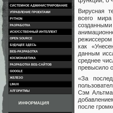
функции, о 
СИСТЕМНОЕ АДМИНИСТРИРОВАНИЕ
Вирусная т
УПРАВЛЕНИЕ ПРОЕКТАМИ
всего мира
PYTHON
созданным
РАЗРАБОТКА
анимацион
ИСКУССТВЕННЫЙ ИНТЕЛЛЕКТ
режиссером
OPEN SOURCE
как «Унесе
БУДУЩЕЕ ЗДЕСЬ
ВЕБ-РАЗРАБОТКА
данным иссл
КОСМОНАВТИКА
среднее чис
РАЗРАБОТКА ВЕБ-САЙТОВ
превысило о
GOOGLE
«За после
ЖЕЛЕЗО
пользовате
LINUX
АЛГОРИТМЫ
Сэм Альтман
добавление
ИНФОРМАЦИЯ
после громк