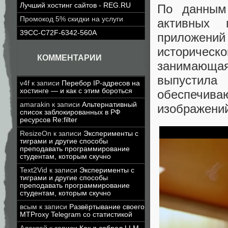
Лучший хостинг сайтов - REG.RU
По данным 
Промокод 5% скидки на услуги
активных 
39CC-C72F-6342-560A
приложений
историчес
КОММЕНТАРИИ
занимающая
выпустил
v4f
к записи
Перебор IP-адресов на
хостинге — и как с этим бороться
обеспечив
amarakin
к записи
Альтернативный
изображени
список заблокированных в РФ
ресурсов Re:filter
ResizeOn
к записи
Эксперименты с
тиграми и другие способы
преподавать программирование
студентам, которым скучно
Text2Vid
к записи
Эксперименты с
тиграми и другие способы
преподавать программирование
студентам, которым скучно
всым
к записи
Развёртывание своего
MTProxy Telegram со статистикой