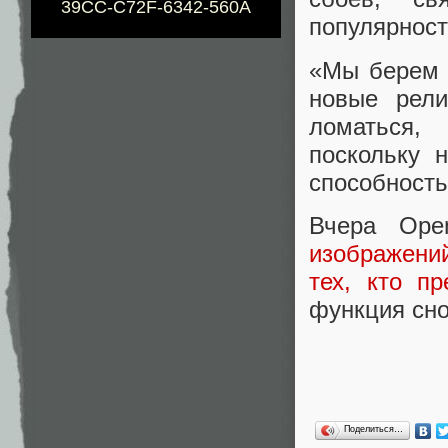
39CC-C72F-6342-560A
популярност
«Мы берем с
новые рели
ломаться,
поскольку 
способность
Вчера Ope
изображени
тех, кто п
функция сно
Поделиться…