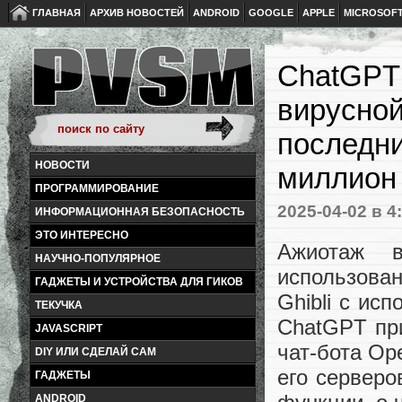
ГЛАВНАЯ
АРХИВ НОВОСТЕЙ
ANDROID
GOOGLE
APPLE
MICROSOF
ChatGPT 
вирусной
последни
НОВОСТИ
миллион
ПРОГРАММИРОВАНИЕ
2025-04-02
в 4
ИНФОРМАЦИОННАЯ БЕЗОПАСНОСТЬ
ЭТО ИНТЕРЕСНО
Ажиотаж в
НАУЧНО-ПОПУЛЯРНОЕ
использова
ГАДЖЕТЫ И УСТРОЙСТВА ДЛЯ ГИКОВ
Ghibli с ис
ТЕКУЧКА
ChatGPT при
JAVASCRIPT
чат-бота Op
DIY ИЛИ СДЕЛАЙ САМ
его серверо
ГАДЖЕТЫ
ANDROID