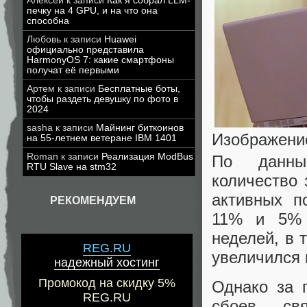
Алексей
к записи
Как я собрал LLM-
печку на 4 GPU, и на что она
способна
Любовь
к записи
Huawei
официально представила
HarmonyOS 7: какие смартфоны
получат её первыми
Артем
к записи
Бесплатные боты,
чтобы раздеть девушку по фото в
2024
sasha
к записи
Майнинг биткоинов
Изображение
на 55-летнем ветеране IBM 1401
Roman
к записи
Реализация ModBus
По данны
RTU Slave на stm32
количество 
активных п
РЕКОМЕНДУЕМ
11% и 5% 
неделей, в 
REG.RU
увеличился 
надежный хостинг
Промокод на скидку 5%
Однако за 
REG.RU
сбоев, св