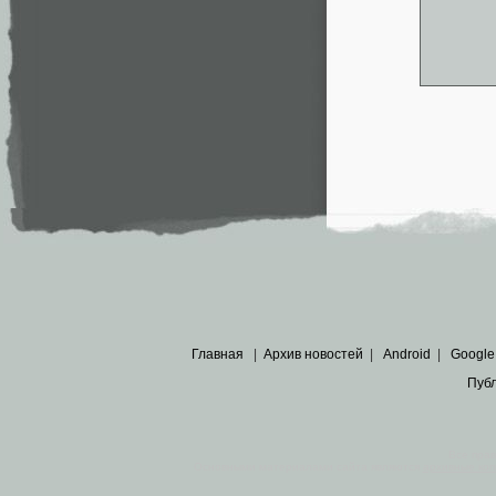
Главная
|
Архив новостей
|
Android
|
Google
Пуб
Все пра
Основными материалами сайта являются
архивные ко