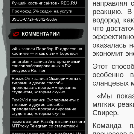
направляя 
Лучший хостинг сайтов - REG.RU
реакцию. В
Промокод 5% скидки на услуги
водород ка
39CC-C72F-6342-560A
что достато
КОММЕНТАРИИ
эффективнос
оказалась н
v4f
к записи
Перебор IP-адресов на
экономит эн
хостинге — и как с этим бороться
amarakin
к записи
Альтернативный
Этот спосо
список заблокированных в РФ
ресурсов Re:filter
особенно 
ResizeOn
к записи
Эксперименты с
сланцевых 
тиграми и другие способы
преподавать программирование
студентам, которым скучно
«Мы показа
Text2Vid
к записи
Эксперименты с
мягких реак
тиграми и другие способы
преподавать программирование
Свирер.
студентам, которым скучно
всым
к записи
Развёртывание своего
Команда п
MTProxy Telegram со статистикой
процессов в