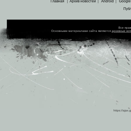
Главная
|
Архив новостей
|
Android
|
Google
Пуб
Все пра
Основными материалами сайта являются
архивные ко
https://ajax.