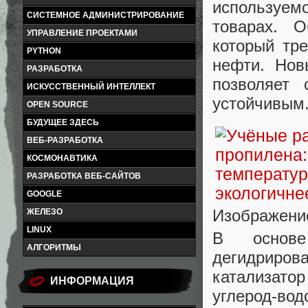
используемо
СИСТЕМНОЕ АДМИНИСТРИРОВАНИЕ
товарах. О
УПРАВЛЕНИЕ ПРОЕКТАМИ
который тр
PYTHON
нефти. Нов
РАЗРАБОТКА
позволяет 
ИСКУССТВЕННЫЙ ИНТЕЛЛЕКТ
устойчивым
OPEN SOURCE
БУДУЩЕЕ ЗДЕСЬ
ВЕБ-РАЗРАБОТКА
КОСМОНАВТИКА
РАЗРАБОТКА ВЕБ-САЙТОВ
GOOGLE
Изображение
ЖЕЛЕЗО
LINUX
В основе
АЛГОРИТМЫ
дегидриров
катализато
ИНФОРМАЦИЯ
углерод-во