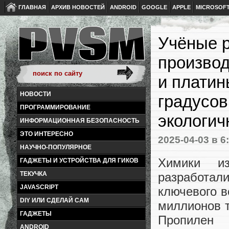
ГЛАВНАЯ
АРХИВ НОВОСТЕЙ
ANDROID
GOOGLE
APPLE
MICROSOF
Учёные р
производ
и платин
НОВОСТИ
градусов
ПРОГРАММИРОВАНИЕ
экологич
ИНФОРМАЦИОННАЯ БЕЗОПАСНОСТЬ
ЭТО ИНТЕРЕСНО
2025-04-03
в 6
НАУЧНО-ПОПУЛЯРНОЕ
Химики и
ГАДЖЕТЫ И УСТРОЙСТВА ДЛЯ ГИКОВ
разработа
ТЕКУЧКА
JAVASCRIPT
ключевого в
DIY ИЛИ СДЕЛАЙ САМ
миллионов 
ГАДЖЕТЫ
Пропилен 
ANDROID