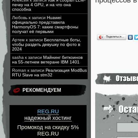
Алексей
к записи
Как я собрал LLM-
печку на 4 GPU, и на что она
способна
Любовь
к записи
Huawei
официально представила
HarmonyOS 7: какие смартфоны
получат её первыми
Поделиться…
Артем
к записи
Бесплатные боты,
чтобы раздеть девушку по фото в
2024
sasha
к записи
Майнинг биткоинов
на 55-летнем ветеране IBM 1401
Roman
к записи
Реализация ModBus
RTU Slave на stm32
РЕКОМЕНДУЕМ
REG.RU
надежный хостинг
Промокод на скидку 5%
REG.RU