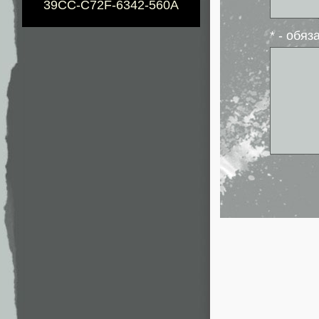
39CC-C72F-6342-560A
* - обя