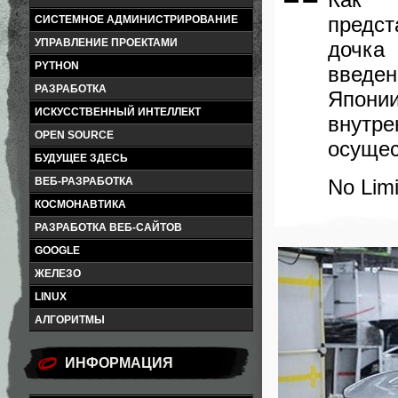
предс
СИСТЕМНОЕ АДМИНИСТРИРОВАНИЕ
УПРАВЛЕНИЕ ПРОЕКТАМИ
дочка
PYTHON
введе
РАЗРАБОТКА
Япони
ИСКУССТВЕННЫЙ ИНТЕЛЛЕКТ
внутр
OPEN SOURCE
осущес
БУДУЩЕЕ ЗДЕСЬ
No Limi
ВЕБ-РАЗРАБОТКА
КОСМОНАВТИКА
РАЗРАБОТКА ВЕБ-САЙТОВ
GOOGLE
ЖЕЛЕЗО
LINUX
АЛГОРИТМЫ
ИНФОРМАЦИЯ