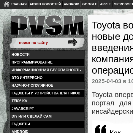
ГЛАВНАЯ
АРХИВ НОВОСТЕЙ
ANDROID
GOOGLE
APPLE
MICROSOF
Toyota в
новые до
введения
НОВОСТИ
компания
ПРОГРАММИРОВАНИЕ
операци
ИНФОРМАЦИОННАЯ БЕЗОПАСНОСТЬ
ЭТО ИНТЕРЕСНО
2025-04-03
в 1
НАУЧНО-ПОПУЛЯРНОЕ
Toyota впер
ГАДЖЕТЫ И УСТРОЙСТВА ДЛЯ ГИКОВ
портал для
ТЕКУЧКА
JAVASCRIPT
инсайдерски
DIY ИЛИ СДЕЛАЙ САМ
ГАДЖЕТЫ
Как 
ANDROID