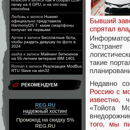
Алексей
к записи
Как я собрал LLM-
печку на 4 GPU, и на что она
способна
Любовь
к записи
Huawei
Бывший заво
официально представила
HarmonyOS 7: какие смартфоны
спрятал вл
получат её первыми
Информатор
Артем
к записи
Бесплатные боты,
чтобы раздеть девушку по фото в
Экстранет
2024
логистическ
sasha
к записи
Майнинг биткоинов
на 55-летнем ветеране IBM 1401
такие порт
Roman
к записи
Реализация ModBus
планировани
RTU Slave на stm32
Недавно с
РЕКОМЕНДУЕМ
Россию с мо
известно
, 
REG.RU
«Тойота М
надежный хостинг
внедорожник
Промокод на скидку 5%
того, мы п
REG.RU