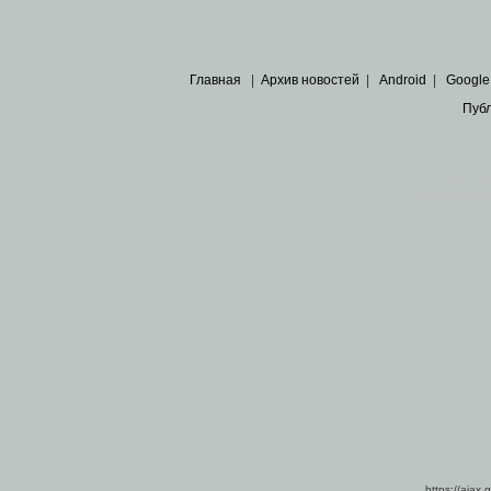
Главная
|
Архив новостей
|
Android
|
Google
Пуб
Все пра
Основными материалами сайта являются
архивные ко
https://ajax.