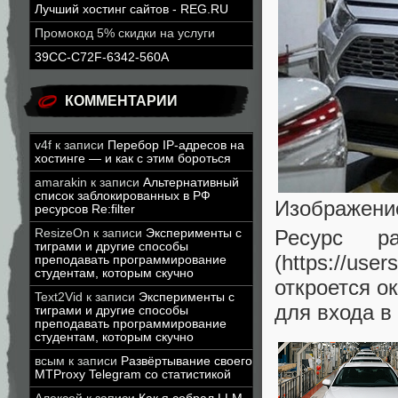
Лучший хостинг сайтов - REG.RU
Промокод 5% скидки на услуги
39CC-C72F-6342-560A
КОММЕНТАРИИ
v4f
к записи
Перебор IP-адресов на
хостинге — и как с этим бороться
amarakin
к записи
Альтернативный
список заблокированных в РФ
Изображени
ресурсов Re:filter
Ресурс р
ResizeOn
к записи
Эксперименты с
тиграми и другие способы
(https://us
преподавать программирование
студентам, которым скучно
откроется о
Text2Vid
к записи
Эксперименты с
для входа в
тиграми и другие способы
преподавать программирование
студентам, которым скучно
всым
к записи
Развёртывание своего
MTProxy Telegram со статистикой