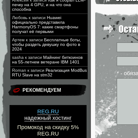
Алексей
к записи
Как я собрал LLM-
печку на 4 GPU, и на что она
способна
Любовь
к записи
Huawei
официально представила
HarmonyOS 7: какие смартфоны
получат её первыми
Артем
к записи
Бесплатные боты,
чтобы раздеть девушку по фото в
2024
sasha
к записи
Майнинг биткоинов
на 55-летнем ветеране IBM 1401
Roman
к записи
Реализация ModBus
* - обя
RTU Slave на stm32
РЕКОМЕНДУЕМ
REG.RU
надежный хостинг
Промокод на скидку 5%
REG.RU