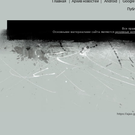
Главная
|
Архив новостей
|
Android
|
Google
Пуб
Все пра
Основными материалами сайта являются
архивные ко
https://ajax.