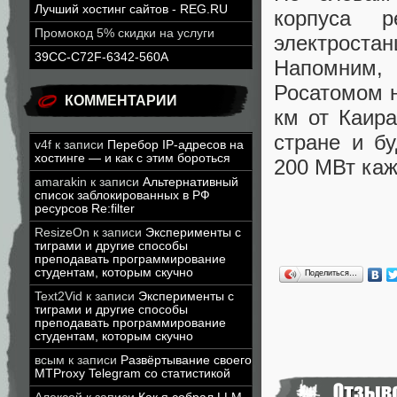
Лучший хостинг сайтов - REG.RU
корпуса р
Промокод 5% скидки на услуги
электрост
39CC-C72F-6342-560A
Напомним,
Росатомом 
КОММЕНТАРИИ
км от Каира
стране и б
v4f
к записи
Перебор IP-адресов на
хостинге — и как с этим бороться
200 МВт ка
amarakin
к записи
Альтернативный
список заблокированных в РФ
ресурсов Re:filter
ResizeOn
к записи
Эксперименты с
тиграми и другие способы
преподавать программирование
студентам, которым скучно
Поделиться…
Text2Vid
к записи
Эксперименты с
тиграми и другие способы
преподавать программирование
студентам, которым скучно
всым
к записи
Развёртывание своего
MTProxy Telegram со статистикой