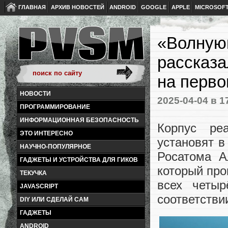
ГЛАВНАЯ
АРХИВ НОВОСТЕЙ
ANDROID
GOOGLE
APPLE
MICROSOF
«Волную
рассказа
на перв
НОВОСТИ
2025-04-04
в 1
ПРОГРАММИРОВАНИЕ
ИНФОРМАЦИОННАЯ БЕЗОПАСНОСТЬ
Корпус ре
ЭТО ИНТЕРЕСНО
установят в
НАУЧНО-ПОПУЛЯРНОЕ
Росатома А
ГАДЖЕТЫ И УСТРОЙСТВА ДЛЯ ГИКОВ
который про
ТЕКУЧКА
всех четы
JAVASCRIPT
соответстви
DIY ИЛИ СДЕЛАЙ САМ
ГАДЖЕТЫ
ANDROID