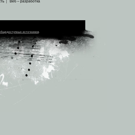
сть
|
Веб – разработка
общедоступных источников
.