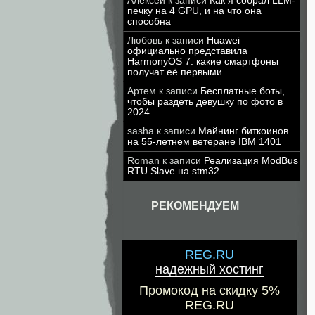
Алексей
к записи
Как я собрал LLM-
печку на 4 GPU, и на что она
способна
Любовь
к записи
Huawei
официально представила
HarmonyOS 7: какие смартфоны
получат её первыми
Артем
к записи
Бесплатные боты,
чтобы раздеть девушку по фото в
2024
sasha
к записи
Майнинг биткоинов
на 55-летнем ветеране IBM 1401
Roman
к записи
Реализация ModBus
RTU Slave на stm32
РЕКОМЕНДУЕМ
REG.RU
надежный хостинг
Промокод на скидку 5%
REG.RU