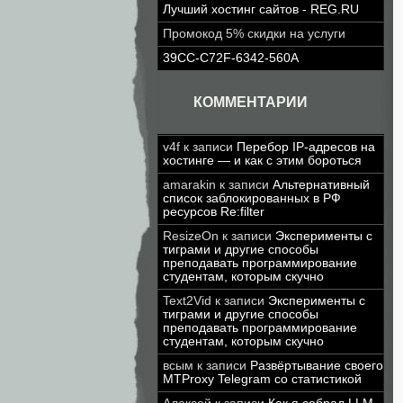
Лучший хостинг сайтов - REG.RU
Промокод 5% скидки на услуги
39CC-C72F-6342-560A
КОММЕНТАРИИ
v4f
к записи
Перебор IP-адресов на
хостинге — и как с этим бороться
amarakin
к записи
Альтернативный
список заблокированных в РФ
ресурсов Re:filter
ResizeOn
к записи
Эксперименты с
тиграми и другие способы
преподавать программирование
студентам, которым скучно
Text2Vid
к записи
Эксперименты с
тиграми и другие способы
преподавать программирование
студентам, которым скучно
всым
к записи
Развёртывание своего
MTProxy Telegram со статистикой