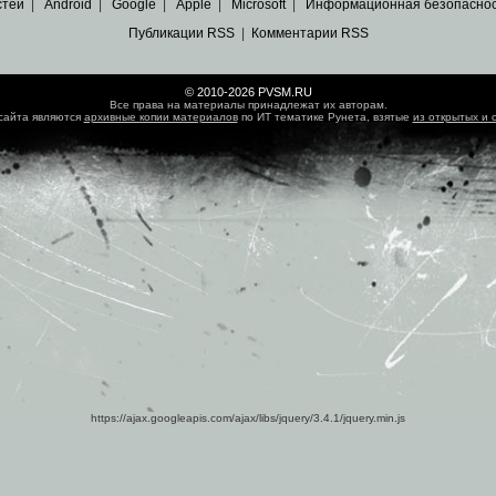
стей
|
Android
|
Google
|
Apple
|
Microsoft
|
Информационная безопасно
Публикации RSS
|
Комментарии RSS
© 2010-2026 PVSM.RU
Все права на материалы принадлежат их авторам.
сайта являются
архивные копии материалов
по ИТ тематике Рунета, взятые
из открытых и 
https://ajax.googleapis.com/ajax/libs/jquery/3.4.1/jquery.min.js