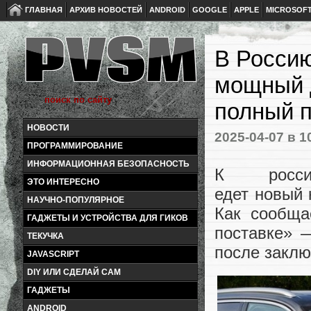
ГЛАВНАЯ
АРХИВ НОВОСТЕЙ
ANDROID
GOOGLE
APPLE
MICROSOF
В Россию
мощный д
полный п
НОВОСТИ
2025-04-07
в 1
ПРОГРАММИРОВАНИЕ
ИНФОРМАЦИОННАЯ БЕЗОПАСНОСТЬ
К росси
ЭТО ИНТЕРЕСНО
едет новый 
НАУЧНО-ПОПУЛЯРНОЕ
Как сообща
ГАДЖЕТЫ И УСТРОЙСТВА ДЛЯ ГИКОВ
поставке» 
ТЕКУЧКА
после заклю
JAVASCRIPT
DIY ИЛИ СДЕЛАЙ САМ
ГАДЖЕТЫ
ANDROID