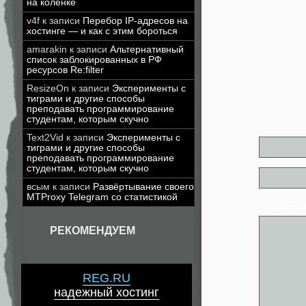
на коленке
v4f
к записи
Перебор IP-адресов на
хостинге — и как с этим бороться
amarakin
к записи
Альтернативный
список заблокированных в РФ
ресурсов Re:filter
ResizeOn
к записи
Эксперименты с
тиграми и другие способы
преподавать программирование
студентам, которым скучно
Text2Vid
к записи
Эксперименты с
тиграми и другие способы
преподавать программирование
студентам, которым скучно
всым
к записи
Развёртывание своего
MTProxy Telegram со статистикой
* - обя
РЕКОМЕНДУЕМ
REG.RU
надежный хостинг