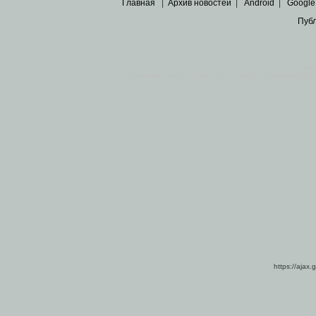
Главная
|
Архив новостей
|
Android
|
Google
Пуб
Все пра
Основными материалами сайта являются
архивные ко
https://ajax.