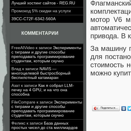
Флагманск
Лучший хостинг сайтов - REG.RU
комплектаци
Промокод 5% скидки на услуги
мотор V6 м
39CC-C72F-6342-560A
автоматич
КОММЕНТАРИИ
привода. В 
За машину 
FreeAIVideo
к записи
Эксперименты
с тиграми и другие способы
для постано
преподавать программирование
студентам, которым скучно
стоимость н
Влад
к записи
NAVIS —
можно купит
многоцелевой быстросборный
беспилотный катамаран
Азат
к записи
Как я собрал LLM-
печку на 4 GPU, и на что она
способна
FileCompare
к записи
Эксперименты
с тиграми и другие способы
Поделиться…
преподавать программирование
студентам, которым скучно
Феликс
к записи
База данных
простых чисел до ста миллиардов